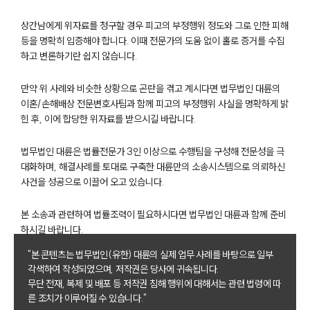
상간남에게 위자료를 청구할 경우 피고의 부정행위 정도와 그로 인한 피해
등을 명확히 입증해야 합니다. 이때 전문가의 도움 없이 홀로 증거를 수집
하고 변론하기란 쉽지 않습니다.
만약 위 사례와 비슷한 상황으로 곤란을 겪고 계시다면 법무법인 대륜의
이혼/손해배상 전문변호사팀과 함께 피고의 부정행위 사실을 명확하게 밝
부소개
힌 후, 이에 합당한 위자료를 받으시길 바랍니다.
부소개
법무법인 대륜은 법률전문가 3인 이상으로 수행팀을 구성해 전문성을 극
대륜의 강점
대화하며, 해결사례를 토대로 구축한 대륜만의 소송시스템으로 의뢰하신
오시는 길
사건을 성공으로 이끌어 오고 있습니다.
글로벌 파트너 로펌
고객의 소리
본 소송과 관련하여 법률조력이 필요하시다면 법무법인 대륜과 함께 준비
통합검색
하시길 바랍니다.
AI대륜
"본 콘텐츠는 법무법인(유한) 대륜의 실제 업무 사례를 바탕으로 일부
각색하여 작성되었으며, 저작권은 당사에 귀속됩니다.
업무사례
무단 전재, 복제 및 배포 등 저작권 침해 행위에 대해서는 관련 법령에 따
른 조치가 이루어질 수 있습니다."
이혼 주요 업무사례