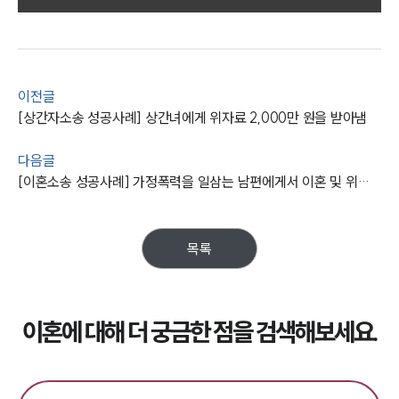
사례분석/최신동향
이혼 법률정보
법률지식인
이혼소송·상담후기
이전글
[상간자소송 성공사례] 상간녀에게 위자료 2,000만 원을 받아냄
업무분야
업무
다음글
전체
[이혼소송 성공사례] 가정폭력을 일삼는 남편에게서 이혼 및 위자료·양육권 얻어냄
이혼 양육비계산기
상간자위자료계산기
목록
구성원 소개
이혼전문변호사
이혼에 대해 더 궁금한 점을 검색해보세요.
소식/자료