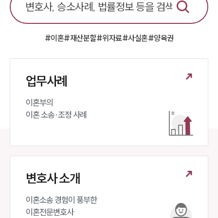
언론보도
공지사항
법률 블로그
법률서식
#이혼
#재산분할
#위자료
#사실혼
#양육권
뉴스레터/브로슈어
세미나
업무사례
대륜법률상담예약
이혼부의 

대륜법률상담예약
이혼 소송·조정 사례
변호사 소개
이혼소송 경험이 풍부한 

이혼전문변호사 