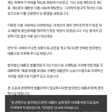
계는 회복하기 어려울 정도로 파탄에 이르렀고, 이는 민법 제840조 제2
부소개
대륜의 강점
호, 제6호의 재판상 이혼 사유에 해당한다. 그러하여 원고의 청구는 이유
오시는 길
있으므로 이를 인용한다'는 판결을 내렸습니다.
글로벌 파트너 로펌
고객의 소리
이렇듯 이혼 사유에도 다양한데요. 의뢰인의 경우 연락조차 하기 힘든 피
통합검색
고 때문에 혼인관계를 정리하기 힘든 부분이 있었습니다. 이는 혼자서 감
AI대륜
당하기엔 결코 쉬운 일이 아닌데요.
업무사례
만약 위 사례와 비슷한 상황으로 곤란을 겪고 계시다면 언제든 법무법인
대륜으로 의뢰해 주시길 바랍니다.
이혼 주요 업무사례
사례분석/최신동향
법무법인 대륜은 법률전문가 3인 이상으로 수행팀을 구성해 전문성을 극
이혼 법률정보
대화하며, 해결사례를 토대로 구축한 대륜만의 소송시스템으로 의뢰하신
법률지식인
사건을 성공으로 이끌어 오고 있습니다.
이혼소송·상담후기
본 소송과 관련하여 법률조력이 필요하시다면 법무법인 대륜과 함께 준비
하시길 바랍니다.
업무분야
"본 콘텐츠는 법무법인(유한) 대륜의 실제 업무 사례를 바탕으로 일부
업무
각색하여 작성되었으며, 저작권은 당사에 귀속됩니다.
전체