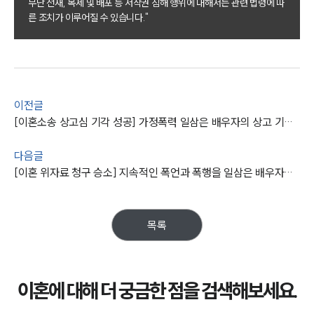
무단 전재, 복제 및 배포 등 저작권 침해 행위에 대해서는 관련 법령에 따
이혼 양육비계산기
른 조치가 이루어질 수 있습니다."
상간자위자료계산기
구성원 소개
이혼전문변호사
이전글
[이혼소송 상고심 기각 성공] 가정폭력 일삼은 배우자의 상고 기각, 제시한 위자료 및 재산분할 금액 받게 됨
소식/자료
다음글
[이혼 위자료 청구 승소] 지속적인 폭언과 폭행을 일삼은 배우자와 이혼하고 위자료를 받아냄
언론보도
공지사항
법률 블로그
법률서식
목록
뉴스레터/브로슈어
세미나
이혼에 대해 더 궁금한 점을 검색해보세요.
대륜법률상담예약