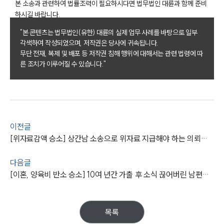
본 소송과 관련하여 법률조력이 필요하시다면 법무법인 대륜과 함께 준비
업무사례
하시길 바랍니다.
이혼 주요 업무사례
"본 콘텐츠는 법무법인(유한) 대륜의 실제 업무 사례를 바탕으로 일부
사례분석/최신동향
각색하여 작성되었으며, 저작권은 당사에 귀속됩니다.
이혼 법률정보
무단 전재, 복제 및 배포 등 저작권 침해 행위에 대해서는 관련 법령에 따
법률지식인
른 조치가 이루어질 수 있습니다."
이혼소송·상담후기
업무분야
업무
이전글
전체
[위자료감액 승소] 상간남 소송으로 위자료 지급해야 하는 의뢰인의 감액 성공
이혼 양육비계산기
상간자위자료계산기
다음글
[이혼, 양육비 반소 승소] 10여 년간 가출 후 소식 끊어버린 남편을 상대로 한 이혼소송 및 과거양육비 청구
구성원 소개
이혼전문변호사
목록