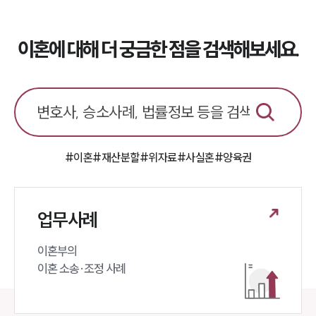
소식/자료
이혼에 대해 더 궁금한 점을 검색해보세요.
언론보도
공지사항
법률 블로그
법률서식
뉴스레터/브로슈어
세미나
#이혼
#재산분할
#위자료
#사실혼
#양육권
대륜법률상담예약
대륜법률상담예약
업무사례
이혼부의 

이혼 소송·조정 사례