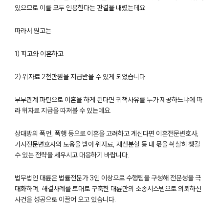
있으므로 이를 모두 인용한다는 판결을 내렸는데요.
따라서 원고는
1) 피고와 이혼하고
2) 위자료 2천만원을 지급받을 수 있게 되었습니다.
부부관계 파탄으로 이혼을 하게 된다면 귀책사유를 누가 제공하느냐에 따
라 위자료 지급을 따져볼 수 있는데요.
부소개
상대방의 폭언, 폭행 등으로 이혼을 고려하고 계신다면 이혼전문변호사,
부소개
가사전문변호사의 도움을 받아 위자료, 재산분할 등 내 몫을 확실히 챙길
대륜의 강점
수 있는 전략을 세우시고 대응하기 바랍니다.
오시는 길
글로벌 파트너 로펌
법무법인 대륜은 법률전문가 3인 이상으로 수행팀을 구성해 전문성을 극
고객의 소리
대화하며, 해결사례를 토대로 구축한 대륜만의 소송시스템으로 의뢰하신
통합검색
사건을 성공으로 이끌어 오고 있습니다.
AI대륜