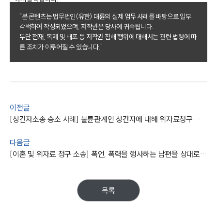
업무사례
"본 콘텐츠는 법무법인(유한) 대륜의 실제 업무 사례를 바탕으로 일부
이혼 주요 업무사례
각색하여 작성되었으며, 저작권은 당사에 귀속됩니다.
사례분석/최신동향
무단 전재, 복제 및 배포 등 저작권 침해 행위에 대해서는 관련 법령에 따
이혼 법률정보
른 조치가 이루어질 수 있습니다."
법률지식인
이혼소송·상담후기
업무분야
이전글
업무
[상간자소송 승소 사례] 불륜관계인 상간자에 대해 위자료청구 소송 제기
전체
이혼 양육비계산기
다음글
상간자위자료계산기
[이혼 및 위자료 청구 소송] 폭언, 폭력을 행사하는 남편을 상대로 한 이혼소송 및 위자료 청구
구성원 소개
목록
이혼전문변호사