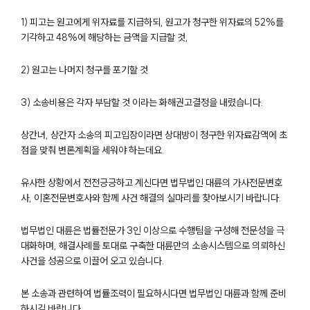
1) 피고는 원고에게 위자료를 지급하되, 원고가 청구한 위자료의 52%를
기각하고 48%에 해당하는 금액을 지급할 것,
2) 원고는 나머지 청구를 포기할 것
3) 소송비용은 각자 부담할 것 이라는 화해권고결정을 내렸습니다.
상간녀, 상간자 소송의 피고입장이라면 상대방이 청구한 위자료감액에 초
점을 맞춰 변론계획을 세워야 하는데요.
부소개
유사한 상황에서 전전긍긍하고 계신다면 법무법인 대륜의 가사전문변호
부소개
사, 이혼전문변호사와 함께 사건 해결의 실마리를 찾아보시기 바랍니다.
대륜의 강점
오시는 길
글로벌 파트너 로펌
법무법인 대륜은 법률전문가 3인 이상으로 수행팀을 구성해 전문성을 극
고객의 소리
대화하며, 해결사례를 토대로 구축한 대륜만의 소송시스템으로 의뢰하신
통합검색
사건을 성공으로 이끌어 오고 있습니다.
AI대륜
본 소송과 관련하여 법률조력이 필요하시다면 법무법인 대륜과 함께 준비
하시길 바랍니다.