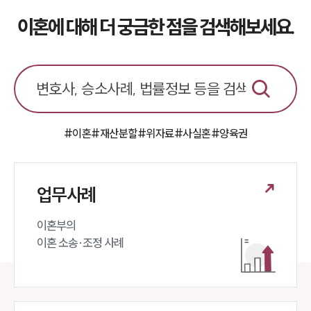
소식/자료
이혼에 대해 더 궁금한 점을 검색해보세요.
언론보도
공지사항
법률 블로그
법률서식
뉴스레터/브로슈어
세미나
#이혼
#재산분할
#위자료
#사실혼
#양육권
대륜법률상담예약
대륜법률상담예약
업무사례
이혼부의 

이혼 소송·조정 사례