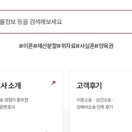
#이혼
#재산분할
#위자료
#사실혼
#양육권
사 소개
고객후기
 경험이 풍부한 

이혼소송 · 상간소송 ·

문변호사 
양육비소송 만족 후기