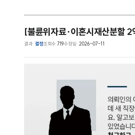
[불륜위자료·이혼시재산분할 2억
결과
결정
조회수
719
수정일:
2026-07-11