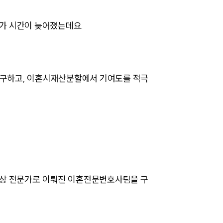
귀가 시간이 늦어졌는데요.
부소개
청구하고, 이혼시재산분할에서 기여도를 적극
부소개
대륜의 강점
오시는 길
글로벌 파트너 로펌
이상 전문가로 이뤄진 이혼전문변호사팀을 구
고객의 소리
통합검색
AI대륜