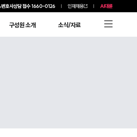
변호사상담 접수
1660-0126
인재채용
AI대륜
구성원 소개
소식/자료