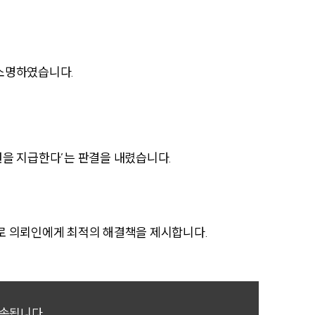
업무사례
소명하였습니다.
이혼 주요 업무사례
사례분석/최신동향
이혼 법률정보
을 지급한다’는 판결을 내렸습니다.
법률지식인
이혼소송·상담후기
로 의뢰인에게 최적의 해결책을 제시합니다.
업무분야
업무
전체
귀속됩니다.