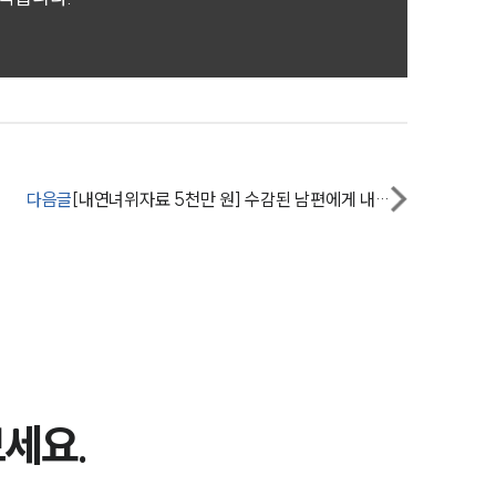
이혼 양육비계산기
상간자위자료계산기
구성원 소개
이혼전문변호사
다음글
[내연녀위자료 5천만 원] 수감된 남편에게 내연녀·혼외자식 있어 이혼변호사 정신적 위자료 받음
소식/자료
언론보도
공지사항
법률 블로그
세요.
법률서식