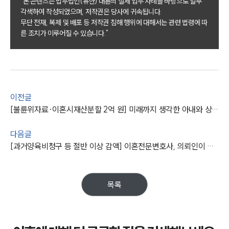
"본 콘텐츠는 법무법인(유한) 대륜의 실제 업무 사례를 바탕으로 일부
각색하여 작성되었으며, 저작권은 당사에 귀속됩니다.
부소개
무단 전재, 복제 및 배포 등 저작권 침해 행위에 대해서는 관련 법령에 따
대륜의 강점
른 조치가 이루어질 수 있습니다."
오시는 길
글로벌 파트너 로펌
고객의 소리
통합검색
AI대륜
이전글
업무사례
[불륜위자료·이혼시재산분할 2억 원] 미래까지 생각한 아내와 상간남, 이혼전문변호사 억대 금원 청구
이혼 주요 업무사례
다음글
사례분석/최신동향
[과거양육비청구 등 절반 이상 감액] 이혼전문변호사, 의뢰인이 만족할 만한 금원으로 조정
이혼 법률정보
법률지식인
이혼소송·상담후기
목록
업무분야
업무