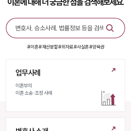
이혼에 대해 더 궁금한 점을 검색해보세요.
전체
이혼 양육비계산기
상간자위자료계산기
구성원 소개
#이혼
#재산분할
#위자료
#사실혼
#양육권
이혼전문변호사
소식/자료
업무사례
언론보도
공지사항
이혼부의 

법률 블로그
이혼 소송·조정 사례
법률서식
뉴스레터/브로슈어
세미나
대륜법률상담예약