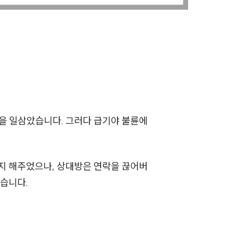
이혼 양육비계산기
상간자위자료계산기
구성원 소개
이혼전문변호사
박을 일삼았습니다. 그러다 급기야 불륜에
소식/자료
언론보도
지 해주었으나, 상대방은 연락을 끊어버
공지사항
셨습니다.
법률 블로그
법률서식