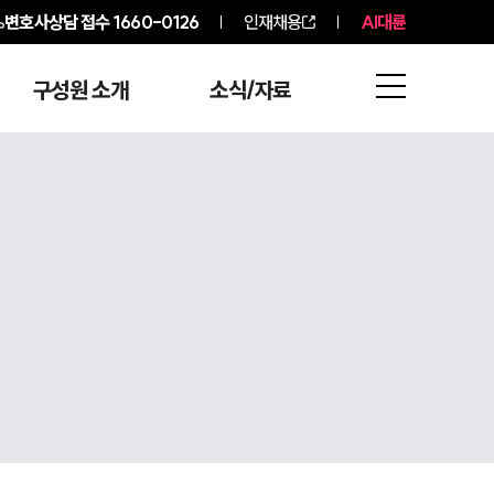
변호사상담 접수
1660-0126
인재채용
AI대륜
구성원 소개
소식/자료