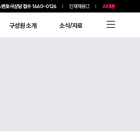
변호사상담 접수
1660-0126
인재채용
AI대륜
구성원 소개
소식/자료