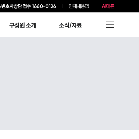
변호사상담 접수
1660-0126
인재채용
AI대륜
구성원 소개
소식/자료