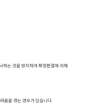
부소개
부소개
대륜의 강점
은닉하는 것을 방지하여 확정판결에 의해
오시는 길
글로벌 파트너 로펌
고객의 소리
통합검색
어려움을 겪는 경우가 있습니다.
AI대륜