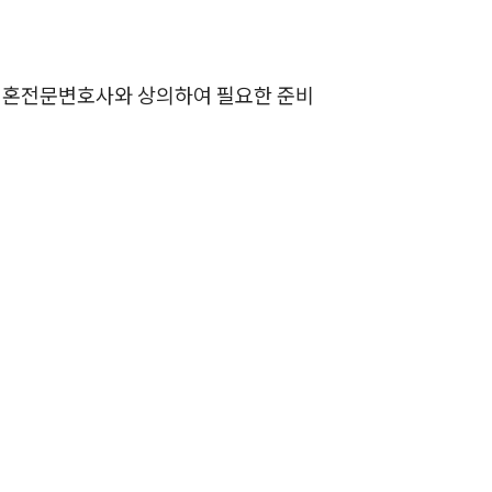
업무사례
이혼전문변호사와 상의하여 필요한 준비
이혼 주요 업무사례
사례분석/최신동향
이혼 법률정보
법률지식인
이혼소송·상담후기
업무분야
업무
전체