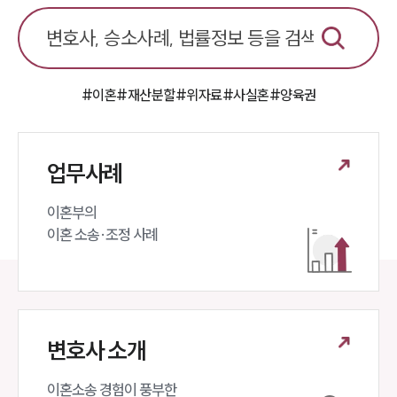
이혼 양육비계산기
상간자위자료계산기
구성원 소개
#이혼
#재산분할
#위자료
#사실혼
#양육권
이혼전문변호사
업무사례
소식/자료
이혼부의 

언론보도
이혼 소송·조정 사례
공지사항
법률 블로그
법률서식
뉴스레터/브로슈어
세미나
변호사 소개
대륜법률상담예약
이혼소송 경험이 풍부한 
