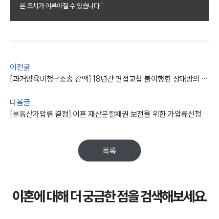
부소개
른 조치가 이루어질 수 있습니다."
대륜의 강점
오시는 길
글로벌 파트너 로펌
고객의 소리
통합검색
AI대륜
이전글
[과거양육비청구소송 감액] 18년간 면접교섭 불이행한 상대방의 청구액 5,000만 원 감액
업무사례
다음글
이혼 주요 업무사례
[부동산가압류 결정] 이혼 재산분할채권 보전을 위한 가압류신청
사례분석/최신동향
이혼 법률정보
법률지식인
목록
이혼소송·상담후기
업무분야
이혼에 대해 더 궁금한 점을 검색해보세요.
업무
전체