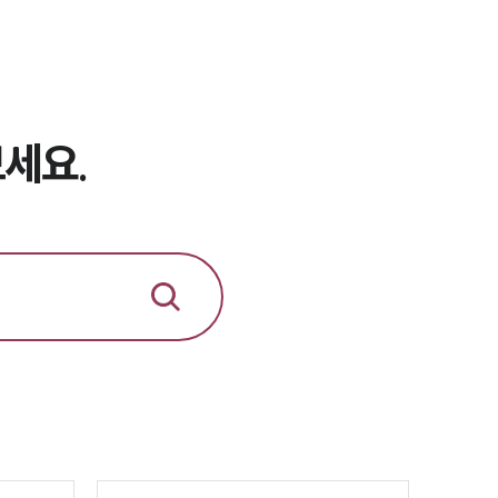
이혼 주요 업무사례
사례분석/최신동향
이혼 법률정보
법률지식인
세요.
이혼소송·상담후기
업무분야
업무
전체
이혼 양육비계산기
상간자위자료계산기