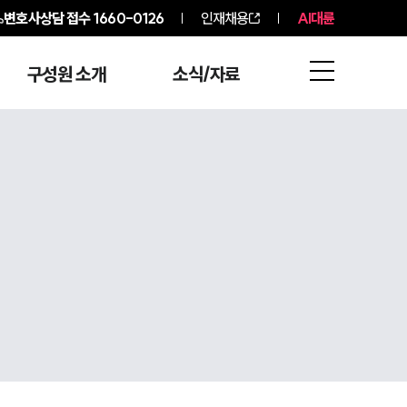
변호사상담 접수
1660-0126
인재채용
AI대륜
구성원 소개
소식/자료