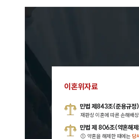
이혼위자료
민법 제843조(준용규정
재판상 이혼에 따른 손해배상
민법 제 806조
(약혼해제
① 약혼을 해제한 때에는
당