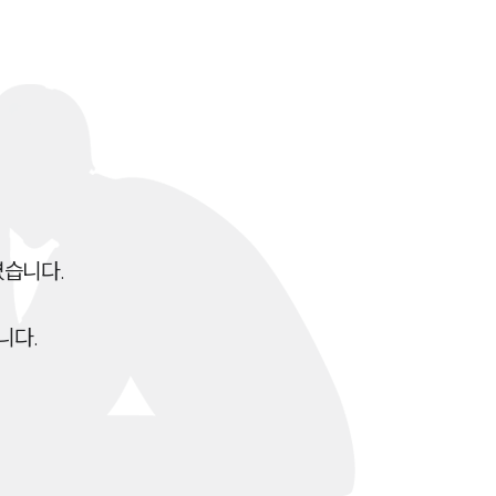
이혼 양육비계산기
상간자위자료계산기
구성원 소개
이혼전문변호사
소식/자료
습니다.

언론보도
니다.
공지사항
법률 블로그
법률서식