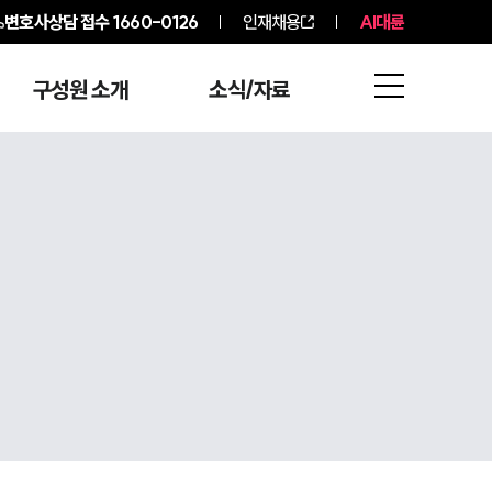
변호사상담 접수
1660-0126
인재채용
AI대륜
구성원 소개
소식/자료