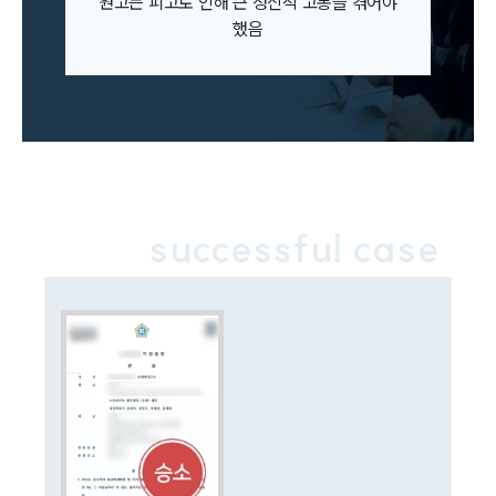
원고는 피고로 인해 큰 정신적 고통을 겪어야
이혼소송·상담후기
했음
업무분야
업무
전체
이혼 양육비계산기
상간자위자료계산기
successful case
구성원 소개
이혼전문변호사
소식/자료
언론보도
공지사항
법률 블로그