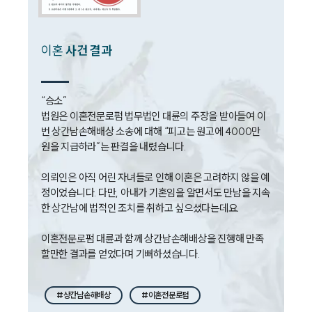
법률서식
뉴스레터/브로슈어
세미나
이혼
사건 결과
대륜법률상담예약
“승소”

대륜법률상담예약
법원은 이혼전문로펌 법무법인 대륜의 주장을 받아들여 이
번 상간남손해배상 소송에 대해 “피고는 원고에 4000만 
원을 지급하라”는 판결을 내렸습니다.

의뢰인은 아직 어린 자녀들로 인해 이혼은 고려하지 않을 예
정이었습니다. 다만, 아내가 기혼임을 알면서도 만남을 지속
한 상간남에 법적인 조치를 취하고 싶으셨다는데요. 

이혼전문로펌 대륜과 함께 상간남손해배상을 진행해 만족
할만한 결과를 얻었다며 기뻐하셨습니다. 
#상간남손해배상
#이혼전문로펌