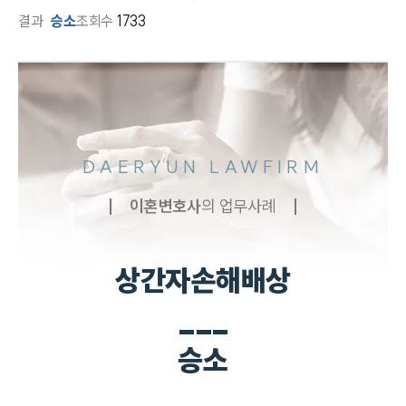
결과
승소
조회수
1733
DAERYUN LAWFIRM
이혼
변호사
의 업무사례
상간자손해배상
___
승소