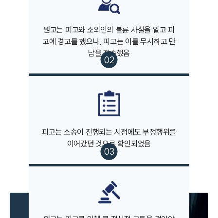
원고는 피고와 소외인의 불륜 사실을 알고 피
고에 경고를 했으나, 피고는 이를 무시하고 만
남을 지속했음
부소개
부소개
대륜의 강점
오시는 길
글로벌 파트너 로펌
고객의 소리
통합검색
피고는 소송이 진행되는 시점에도 부정행위를
AI대륜
이어갔던 것으로 확인되었음
업무사례
이혼 주요 업무사례
사례분석/최신동향
이혼 법률정보
법률지식인