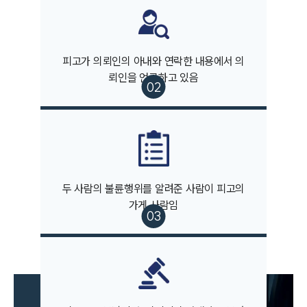
피고가 의뢰인의 아내와 연락한 내용에서 의
부소개
뢰인을 언급하고 있음
부소개
대륜의 강점
오시는 길
글로벌 파트너 로펌
고객의 소리
통합검색
AI대륜
두 사람의 불륜행위를 알려준 사람이 피고의
가게 사람임
업무사례
이혼 주요 업무사례
사례분석/최신동향
이혼 법률정보
법률지식인