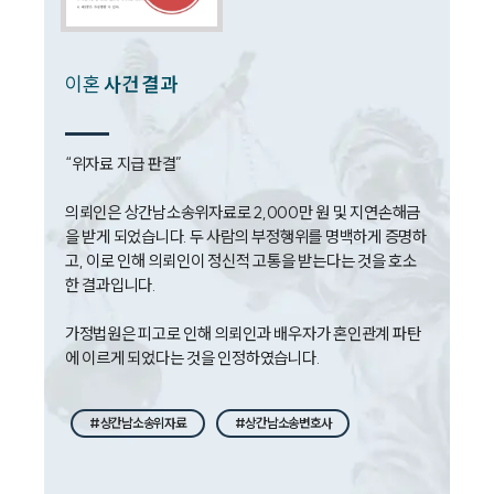
법률서식
뉴스레터/브로슈어
세미나
이혼
사건 결과
대륜법률상담예약
“위자료 지급 판결”

대륜법률상담예약
의뢰인은 상간남소송위자료로 2,000만 원 및 지연손해금
을 받게 되었습니다. 두 사람의 부정행위를 명백하게 증명하
고, 이로 인해 의뢰인이 정신적 고통을 받는다는 것을 호소
한 결과입니다.

가정법원은 피고로 인해 의뢰인과 배우자가 혼인관계 파탄
에 이르게 되었다는 것을 인정하였습니다. 
#상간남소송위자료
#상간남소송변호사