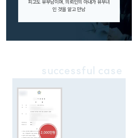
이혼소송·상담후기
피고도 유부남이며, 의뢰인의 아내가 유부녀
인 것을 알고 만남
업무분야
업무
전체
이혼 양육비계산기
상간자위자료계산기
successful case
구성원 소개
이혼전문변호사
소식/자료
언론보도
공지사항
법률 블로그