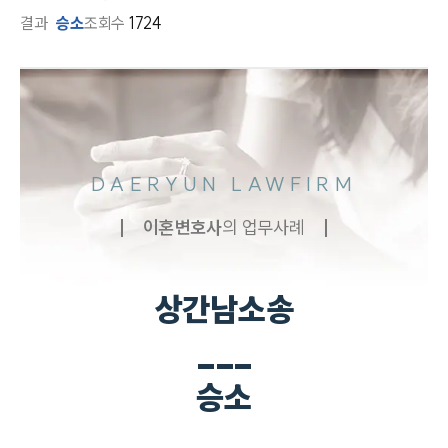
결과
승소
조회수
1724
DAERYUN LAWFIRM
이혼
변호사
의 업무사례
상간남소송
___
승소