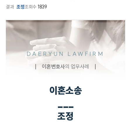
결과
조정
조회수
1839
DAERYUN LAWFIRM
이혼
변호사
의 업무사례
이혼소송
___
조정