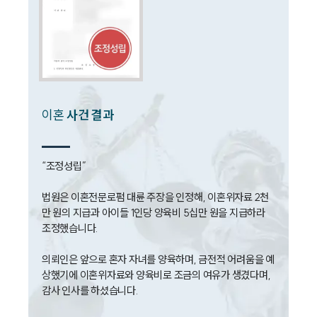
상간자위자료계산기
구성원 소개
이혼전문변호사
이혼
사건 결과
소식/자료
언론보도
“조정성립”

공지사항
법률 블로그
법원은 이혼전문로펌 대륜 주장을 인정해, 이혼위자료 2천
법률서식
뉴스레터/브로슈어
만 원의 지급과 아이들 1인당 양육비 5십만 원을 지급하라 
세미나
조정했습니다.

의뢰인은 앞으로 혼자 자녀를 양육하며, 금전적 어려움을 예
대륜법률상담예약
상했기에 이혼위자료와 양육비로 조금의 여유가 생겼다며, 
감사 인사를 하셨습니다. 
대륜법률상담예약