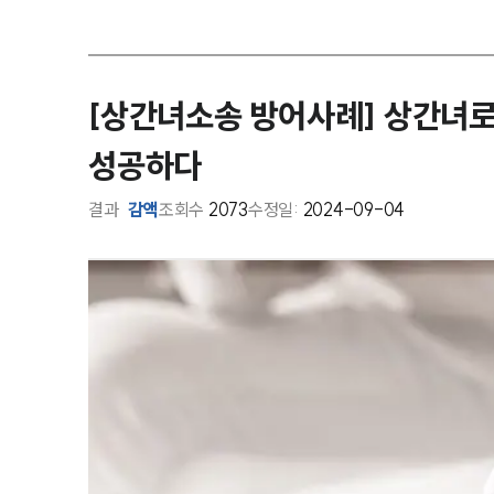
[상간녀소송 방어사례] 상간녀로
성공하다
결과
감액
조회수
2073
수정일:
2024-09-04