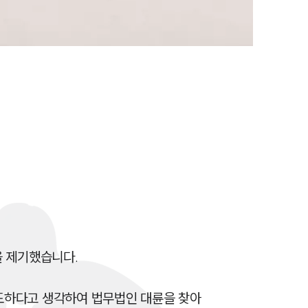
이혼 양육비계산기
상간자위자료계산기
구성원 소개
이혼전문변호사
소식/자료
언론보도
공지사항
 제기했습니다.

법률 블로그
법률서식
과도하다고 생각하여 법무법인 대륜을 찾아