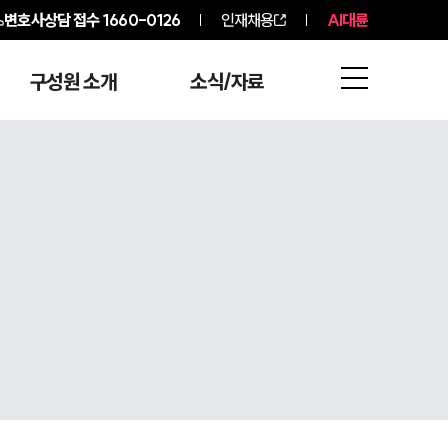
변호사상담 접수
1660-0126
인재채용
AI대륜
구성원 소개
소식/자료