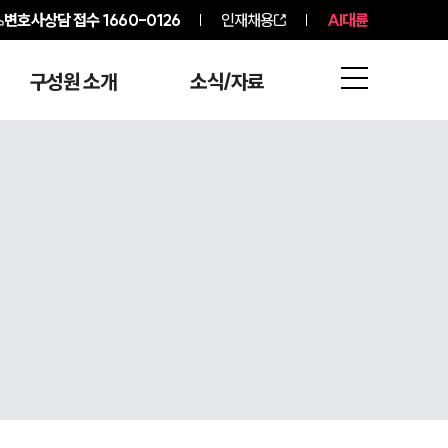
변호사상담 접수
1660-0126
인재채용
AI대륜
구성원 소개
소식/자료