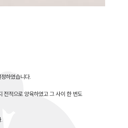
이혼 양육비계산기
상간자위자료계산기
구성원 소개
이혼전문변호사
소식/자료
정하였습니다.

언론보도
 전적으로 양육하였고 그 사이 한 번도 
공지사항
법률 블로그
법률서식

