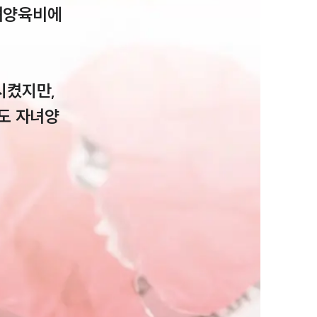
녀양육비에 
켰지만, 
부소개
도 자녀양
부소개
대륜의 강점
오시는 길
글로벌 파트너 로펌
고객의 소리
통합검색
AI대륜