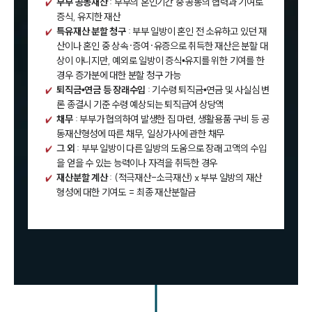
부부 공동재산
: 부부의 혼인기간 중 공동의 협력과 기여로
증식, 유지한 재산
특유재산 분할 청구
: 부부 일방이 혼인 전 소유하고 있던 재
산이나 혼인 중 상속·증여·유증으로 취득한 재산은 분할 대
상이 아니지만, 예외로 일방이 증식•유지를 위한 기여를 한
경우 증가분에 대한 분할 청구 가능
퇴직금•연금 등 장래수입
: 기수령 퇴직금•연금 및 사실심 변
론 종결시 기준 수령 예상되는 퇴직급여 상당액
채무
: 부부가 협의하여 발생한 집 마련, 생활용품 구비 등 공
동재산형성에 따른 채무, 일상가사에 관한 채무
그 외
: 부부 일방이 다른 일방의 도움으로 장래 고액의 수입
을 얻을 수 있는 능력이나 자격을 취득한 경우
재산분할 계산
: (적극재산-소극재산) x 부부 일방의 재산
형성에 대한 기여도 = 최종 재산분할금