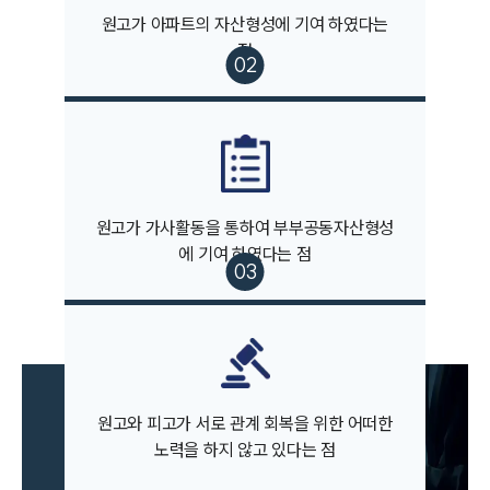
대륜의 강점
원고가 아파트의 자산형성에 기여 하였다는
오시는 길
글로벌 파트너 로펌
점
고객의 소리
통합검색
AI대륜
업무사례
이혼 주요 업무사례
원고가 가사활동을 통하여 부부공동자산형성
사례분석/최신동향
에 기여 하였다는 점
이혼 법률정보
법률지식인
이혼소송·상담후기
업무분야
원고와 피고가 서로 관계 회복을 위한 어떠한
업무
노력을 하지 않고 있다는 점
전체
이혼 양육비계산기