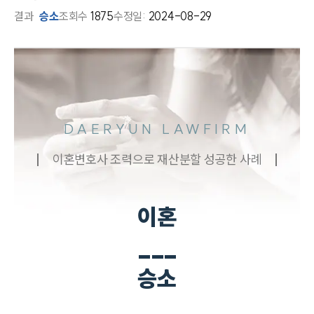
결과
승소
조회수
1875
수정일:
2024-08-29
DAERYUN LAWFIRM
이혼변호사 조력으로 재산분할 성공한 사례
이혼
___
승소