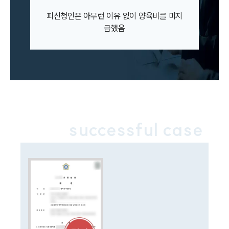
이혼 주요 업무사례
피신청인은 아무런 이유 없이 양육비를 미지
사례분석/최신동향
급했음
이혼 법률정보
법률지식인
이혼소송·상담후기
업무분야
업무
전체
successful case
이혼 양육비계산기
상간자위자료계산기
구성원 소개
이혼전문변호사