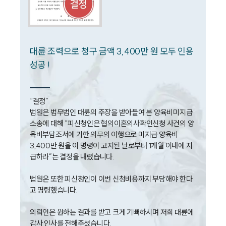
소식/자료
언론보도
공지사항
법률 블로그
대륜 조력으로 청구 금액 3,400만 원 모두 인용
법률서식
뉴스레터/브로슈어
성공 !
세미나
“결정”

대륜법률상담예약
법원은 법무법인 대륜의 주장을 받아들여 본 양육비미지급 
소송에 대해 “피신청인은 협의이혼의사확인신청 사건의 양
대륜법률상담예약
육비부담조서에 기한 의무의 이행으로 미지급 양육비 
3,400만 원을 이 명령이 고지된 날로부터 1개월 이내에 지
급하라”는 결정을 내렸습니다.

법원은 또한 피신청인이 이번 신청비용까지 부담해야 한다
고 명령했습니다.

의뢰인은 원하는 결과를 받고 크게 기뻐하시며 저희 대륜에 
감사 인사를 전해주셨습니다.