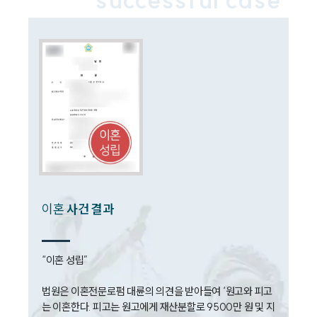
구성원 소개
이혼전문변호사
소식/자료
언론보도
공지사항
법률 블로그
법률서식
뉴스레터/브로슈어
세미나
이혼
사건 결과
대륜법률상담예약
“이혼 성립”

대륜법률상담예약
법원은 이혼전문로펌 대륜의 의견을 받아들여 ‘원고와 피고
는 이혼한다. 피고는 원고에게 재산분할로 9500만 원 및 지