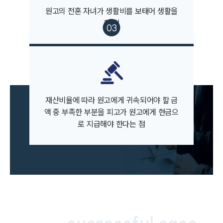
고객의 소리
원고의 전혼 자녀가 생활비를 보태어 생활을
통합검색
한 점
AI대륜
업무사례
이혼 주요 업무사례
사례분석/최신동향
이혼 법률정보
재산비율에 따라 원고에게 귀속되어야 할 금
법률지식인
액 중 부족한 부분을 피고가 원고에게 현금으
이혼소송·상담후기
로 지급해야 한다는 점
업무분야
업무
전체
이혼 양육비계산기
상간자위자료계산기
successful case