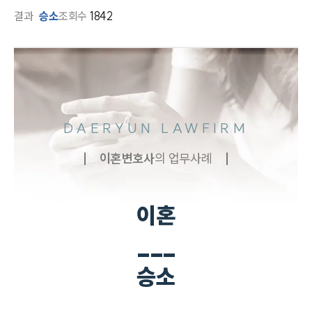
결과
승소
조회수
1842
DAERYUN LAWFIRM
이혼
변호사
의 업무사례
이혼
___
승소