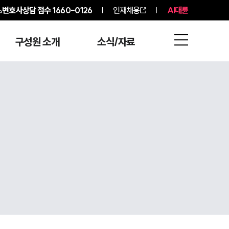
변호사상담 접수
1660-0126
인재채용
AI대륜
구성원 소개
소식/자료