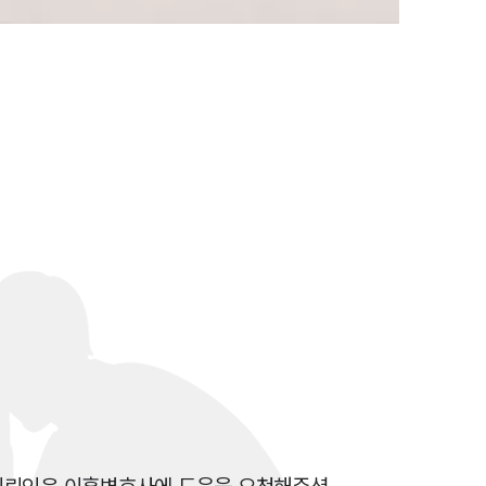
이혼 양육비계산기
상간자위자료계산기
구성원 소개
이혼전문변호사
소식/자료
언론보도
공지사항
법률 블로그
법률서식