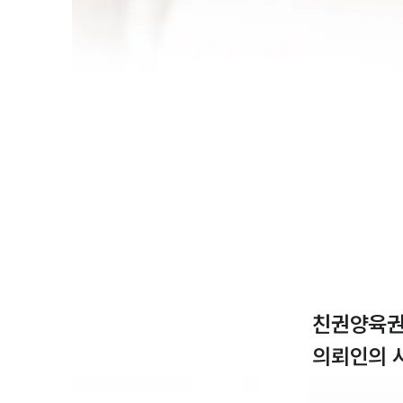
친권양육권
의뢰인의 사