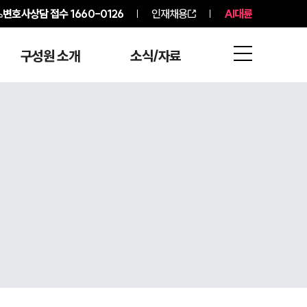
변호사상담 접수
1660-0126
인재채용
AI대륜
구성원 소개
소식/자료