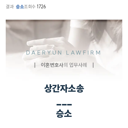
결과
승소
조회수
1726
DAERYUN LAWFIRM
이혼
변호사
의 업무사례
상간자소송
___
승소