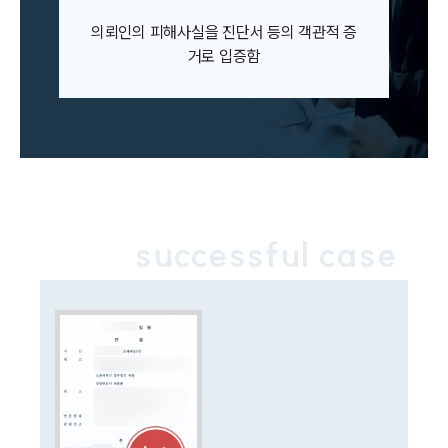
이혼소송·상담후기
의뢰인의 피해사실을 진단서 등의 객관적 증
거로 입증함
업무분야
업무
전체
이혼 양육비계산기
상간자위자료계산기
구성원 소개
successful case
이혼전문변호사
소식/자료
언론보도
공지사항
법률 블로그
법률서식