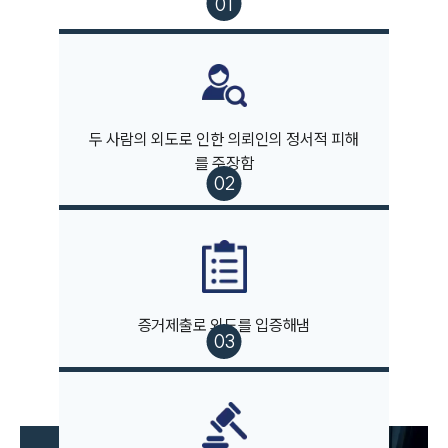
부소개
두 사람의 외도로 인한 의뢰인의 정서적 피해
부소개
를 주장함
대륜의 강점
오시는 길
글로벌 파트너 로펌
고객의 소리
통합검색
AI대륜
업무사례
증거제출로 외도를 입증해냄
이혼 주요 업무사례
사례분석/최신동향
이혼 법률정보
법률지식인