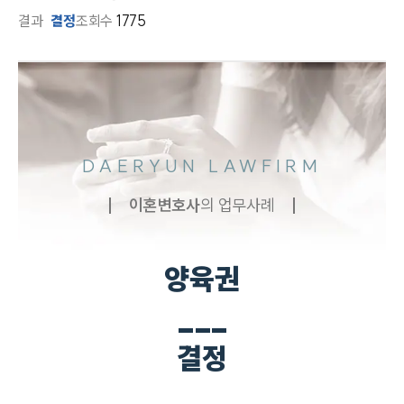
결과
결정
조회수
1775
DAERYUN LAWFIRM
이혼
변호사
의 업무사례
양육권
___
결정