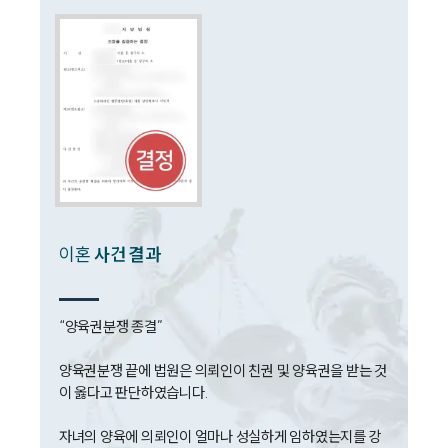
이혼 양육비계산기
상간자위자료계산기
구성원 소개
이혼전문변호사
소식/자료
언론보도
이혼
사건 결과
공지사항
법률 블로그
법률서식
뉴스레터/브로슈어
“양육권분쟁 종결”

세미나
양육권분쟁 끝에 법원은 의뢰인이 친권 및 양육권을 받는 것
이 옳다고 판단하였습니다. 

대륜법률상담예약
자녀의 양육에 의뢰인이 얼마나 성실하게 임하였는지를 강