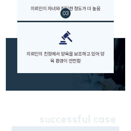
부소개
대륜의 강점
의뢰인이 자녀와 친밀한 정도가 더 높음
오시는 길
글로벌 파트너 로펌
고객의 소리
통합검색
AI대륜
업무사례
의뢰인의 친정에서 양육을 보조하고 있어 양
육 환경이 안전함
이혼 주요 업무사례
사례분석/최신동향
이혼 법률정보
법률지식인
이혼소송·상담후기
업무분야
successful case
업무
전체