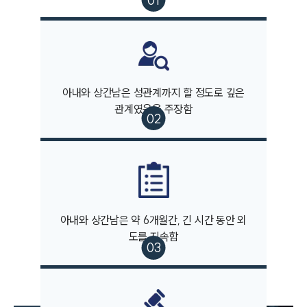
부소개
아내와 상간남은 성관계까지 할 정도로 깊은
부소개
관계였음을 주장함
대륜의 강점
오시는 길
글로벌 파트너 로펌
고객의 소리
통합검색
AI대륜
아내와 상간남은 약 6개월간, 긴 시간 동안 외
업무사례
도를 지속함
이혼 주요 업무사례
사례분석/최신동향
이혼 법률정보
법률지식인