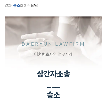
결과
승소
조회수
1696
DAERYUN LAWFIRM
이혼
변호사
의 업무사례
상간자소송
___
승소