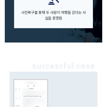
이혼소송·상담후기
사진복구를 통해 두 사람이 여행을 갔다는 사
업무분야
실을 증명함
업무
전체
이혼 양육비계산기
상간자위자료계산기
구성원 소개
successful case
이혼전문변호사
소식/자료
언론보도
공지사항
법률 블로그