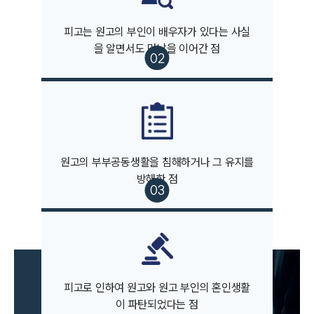
피고는 원고의 부인이 배우자가 있다는 사실
을 알면서도 만남을 이어간 점
부소개
부소개
대륜의 강점
오시는 길
원고의 부부공동생활을 침해하거나 그 유지를
글로벌 파트너 로펌
방해한 점
고객의 소리
통합검색
AI대륜
업무사례
이혼 주요 업무사례
피고로 인하여 원고와 원고 부인의 혼인생활
사례분석/최신동향
이 파탄되었다는 점
이혼 법률정보