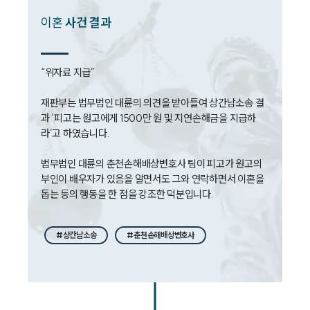
법률 블로그
법률서식
이혼
사건 결과
뉴스레터/브로슈어
세미나
“위자료 지급”

대륜법률상담예약
재판부는 법무법인 대륜의 의견을 받아들여 상간남소송 결
과 ‘피고는 원고에게 1500만 원 및 지연손해금을 지급하
대륜법률상담예약
라’고 하였습니다.

법무법인 대륜의 춘천손해배상변호사 팀이 피고가 원고의 
부인이 배우자가 있음을 알면서도 그와 연락하면서 이혼을 
돕는 등의 행동을 한 점을 강조한 덕분입니다.
#상간남소송
#춘천손해배상변호사