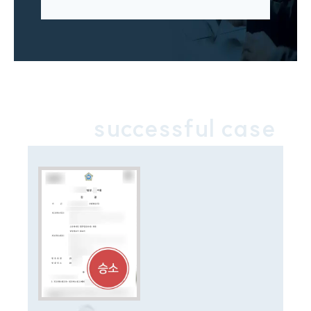
법률지식인
이혼소송·상담후기
업무분야
업무
전체
successful case
이혼 양육비계산기
상간자위자료계산기
구성원 소개
이혼전문변호사
소식/자료
언론보도
공지사항