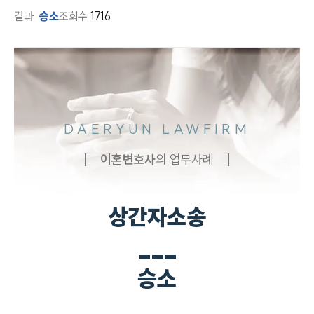
결과
승소
조회수
1716
DAERYUN LAWFIRM
이혼
변호사
의 업무사례
상간자소송
___
승소