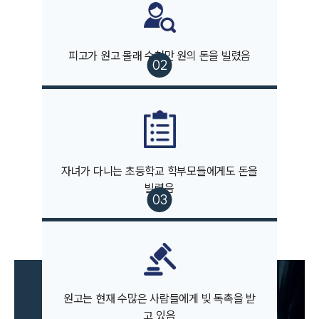
피고가 원고 몰래 수천만 원의 돈을 빌렸음
부소개
부소개
대륜의 강점
오시는 길
글로벌 파트너 로펌
고객의 소리
자녀가 다니는 초등학교 학부모들에게도 돈을
통합검색
빌렸음
AI대륜
업무사례
이혼 주요 업무사례
사례분석/최신동향
이혼 법률정보
원고는 현재 수많은 사람들에게 빚 독촉을 받
법률지식인
고 있음