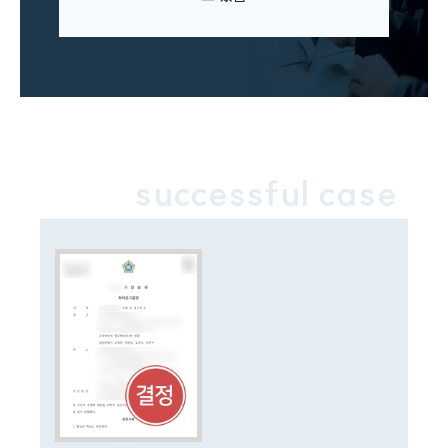
이혼소송·상담후기
업무분야
업무
전체
이혼 양육비계산기
상간자위자료계산기
successful case
구성원 소개
이혼전문변호사
소식/자료
언론보도
공지사항
법률 블로그
법률서식