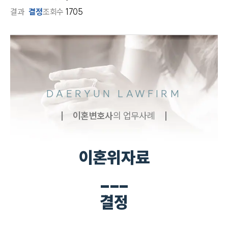
결과
결정
조회수
1705
DAERYUN LAWFIRM
이혼
변호사
의 업무사례
이혼위자료
___
결정