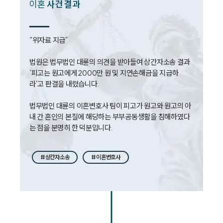
이혼
사건 결과
법률 블로그
법률서식
뉴스레터/브로슈어
세미나
“위자료 지급”

법원은 법무법인 대륜의 의견을 받아들여 상간자소송 결과 
대륜법률상담예약
‘피고는 원고에게 2000만 원 및 지연손해금을 지급하
라’고 판결을 내렸습니다.

대륜법률상담예약
법무법인 대륜의 이혼변호사 팀이 피고가 원고와 원고의 아
내 간 혼인의 본질에 해당하는 부부공동생활을 침해하였다
는 점을 분명히 한 덕분입니다.
#상간자소송
#이혼변호사