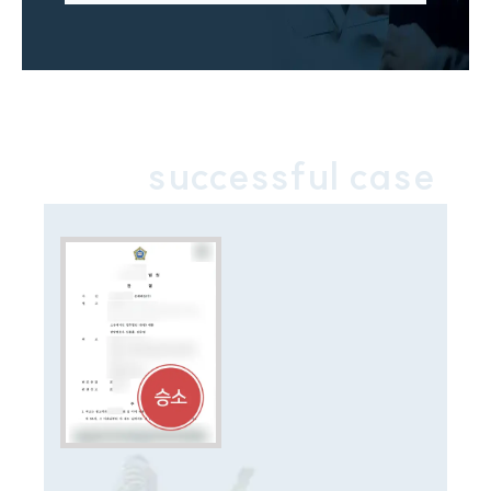
법률지식인
이혼소송·상담후기
업무분야
업무
successful case
전체
이혼 양육비계산기
상간자위자료계산기
구성원 소개
이혼전문변호사
소식/자료
언론보도
공지사항