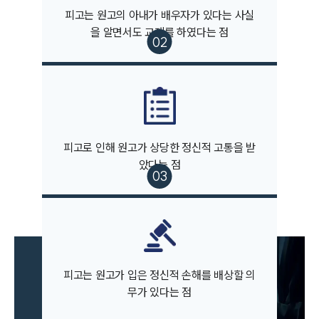
피고는 원고의 아내가 배우자가 있다는 사실
을 알면서도 교제를 하였다는 점
부소개
부소개
대륜의 강점
피고로 인해 원고가 상당한 정신적 고통을 받
오시는 길
았다는 점
글로벌 파트너 로펌
고객의 소리
통합검색
AI대륜
업무사례
피고는 원고가 입은 정신적 손해를 배상할 의
이혼 주요 업무사례
무가 있다는 점
사례분석/최신동향
이혼 법률정보