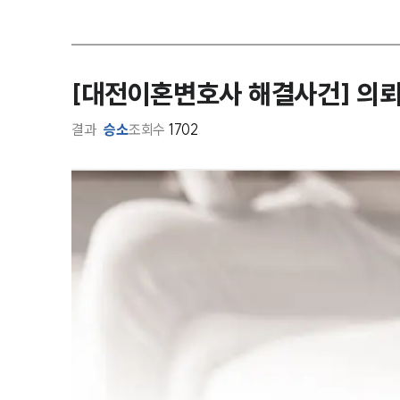
[대전이혼변호사 해결사건] 의뢰
결과
승소
조회수
1702