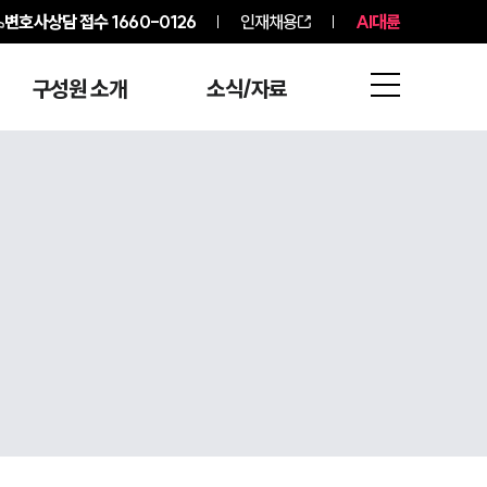
변호사상담 접수
1660-0126
인재채용
AI대륜
구성원 소개
소식/자료