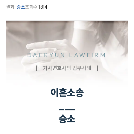
결과
승소
조회수
1814
DAERYUN LAWFIRM
가사
변호사
의 업무사례
이혼소송
___
승소