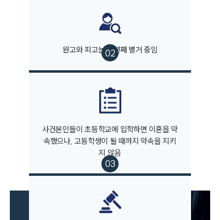
원고와 피고는 수년째 별거 중임
부소개
부소개
대륜의 강점
오시는 길
글로벌 파트너 로펌
고객의 소리
통합검색
사건본인들이 초등학교에 입학하면 이혼을 약
AI대륜
속했으나, 고등학생이 될 때까지 약속을 지키
지 않음
업무사례
이혼 주요 업무사례
사례분석/최신동향
이혼 법률정보
법률지식인