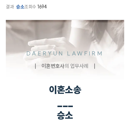
결과
승소
조회수
1694
DAERYUN LAWFIRM
이혼
변호사
의 업무사례
이혼소송
___
승소