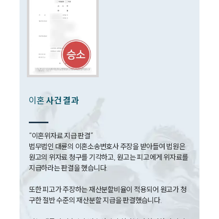
소식/자료
언론보도
공지사항
법률 블로그
법률서식
뉴스레터/브로슈어
세미나
이혼
사건 결과
대륜법률상담예약
“이혼위자료 지급 판결” 

법무법인 대륜의 이혼소송변호사 주장을 받아들여 법원은 
대륜법률상담예약
원고의 위자료 청구를 기각하고, 원고는 피고에게 위자료를 
지급하라는 판결을 했습니다. 

또한 피고가 주장하는 재산분할비율이 적용되어 원고가 청
구한 절반 수준의 재산분할 지급을 판결했습니다. 
