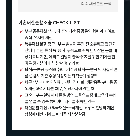
= 최종 재산분할 금액
이혼재산분할소송 CHECK LIST
부부 공동재산
: 부부의 혼인기간 중 공동의 협력과 기여로
증식, 유지한 재산
특유재산 분할 청구
: 부부 일방이 혼인 전 소유하고 있던 재
산이나 혼인 중 상속·증여·유증으로 취득한 재산은 분할 대
상이 아니지만, 예외로 일방이 증식•유지를 위한 기여를 한
경우 증가분에 대한 분할 청구 가능
퇴직금•연금 등 장래수입
: 기수령 퇴직금•연금 및 사실심 변
론 종결시 기준 수령 예상되는 퇴직급여 상당액
채무
: 부부가 협의하여 발생한 집 마련, 생활용품 구비 등 공
동재산형성에 따른 채무, 일상가사에 관한 채무
그 외
: 부부 일방이 다른 일방의 도움으로 장래 고액의 수입
을 얻을 수 있는 능력이나 자격을 취득한 경우
재산분할 계산
: (적극재산-소극재산) x 부부 일방의 재산
형성에 대한 기여도 = 최종 재산분할금