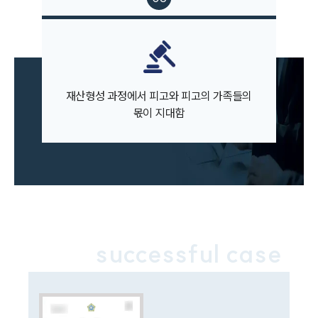
업무사례
이혼 주요 업무사례
사례분석/최신동향
이혼 법률정보
재산형성 과정에서 피고와 피고의 가족들의
법률지식인
몫이 지대함
이혼소송·상담후기
업무분야
업무
전체
이혼 양육비계산기
상간자위자료계산기
successful case
구성원 소개
이혼전문변호사