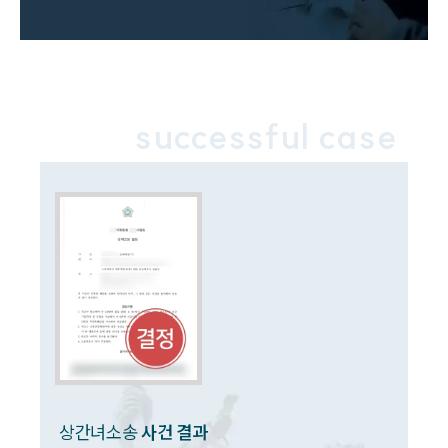
업무분야
업무
전체
이혼 양육비계산기
successful case
상간자위자료계산기
구성원 소개
이혼전문변호사
소식/자료
언론보도
공지사항
법률 블로그
법률서식
뉴스레터/브로슈어
상간녀소송
사건 결과