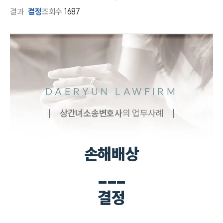
결과
결정
조회수
1687
DAERYUN LAWFIRM
상간녀소송
변호사
의 업무사례
손해배상
___
결정