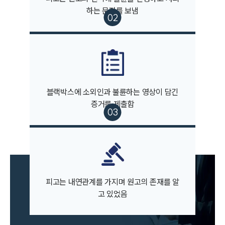
하는 문자를 보냄
부소개
부소개
대륜의 강점
오시는 길
글로벌 파트너 로펌
블랙박스에 소외인과 불륜하는 영상이 담긴
고객의 소리
통합검색
증거를 제출함
AI대륜
업무사례
이혼 주요 업무사례
사례분석/최신동향
피고는 내연관계를 가지며 원고의 존재를 알
이혼 법률정보
고 있었음
법률지식인
이혼소송·상담후기