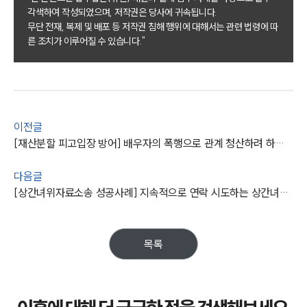
각색하여 작성되었으며, 저작권은 당사에 귀속됩니다.
이혼 주요 업무사례
무단 전재, 복제 및 배포 등 저작권 침해 행위에 대해서는 관련 법령에 따
사례분석/최신동향
른 조치가 이루어질 수 있습니다."
이혼 법률정보
법률지식인
이혼소송·상담후기
업무분야
이전글
[재산분할 피고입장 방어] 배우자의 폭행으로 관계 청산하려 하자 소송 제기돼 청구금액 절반 이상 감액
업무
전체
다음글
이혼 양육비계산기
상간자위자료계산기
[상간녀위자료소송 성공사례] 지속적으로 연락 시도하는 상간녀에게 위자료 1,300만 원 받아냄
구성원 소개
목록
이혼전문변호사