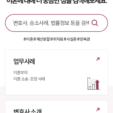
이혼에 대해 더 궁금한 점을 검색해보세요.
소식/자료
언론보도
공지사항
법률 블로그
법률서식
뉴스레터/브로슈어
세미나
#이혼
#재산분할
#위자료
#사실혼
#양육권
대륜법률상담예약
업무사례
대륜법률상담예약
이혼부의 

이혼 소송·조정 사례
변호사 소개