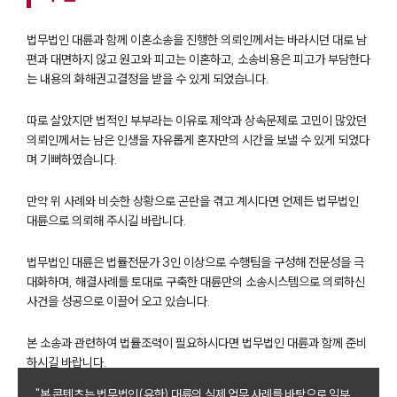
법무법인 대륜과 함께 이혼소송을 진행한 의뢰인께서는 바라시던 대로 남
편과 대면하지 않고 원고와 피고는 이혼하고, 소송비용은 피고가 부담한다
는 내용의 화해권고결정을 받을 수 있게 되었습니다.
따로 살았지만 법적인 부부라는 이유로 제약과 상속문제로 고민이 많았던
의뢰인께서는 남은 인생을 자유롭게 혼자만의 시간을 보낼 수 있게 되었다
며 기뻐하였습니다.
부소개
만약 위 사례와 비슷한 상황으로 곤란을 겪고 계시다면 언제든 법무법인
대륜으로 의뢰해 주시길 바랍니다.
부소개
대륜의 강점
오시는 길
법무법인 대륜은 법률전문가 3인 이상으로 수행팀을 구성해 전문성을 극
글로벌 파트너 로펌
대화하며, 해결사례를 토대로 구축한 대륜만의 소송시스템으로 의뢰하신
고객의 소리
사건을 성공으로 이끌어 오고 있습니다.
통합검색
AI대륜
본 소송과 관련하여 법률조력이 필요하시다면 법무법인 대륜과 함께 준비
하시길 바랍니다.
업무사례
"본 콘텐츠는 법무법인(유한) 대륜의 실제 업무 사례를 바탕으로 일부