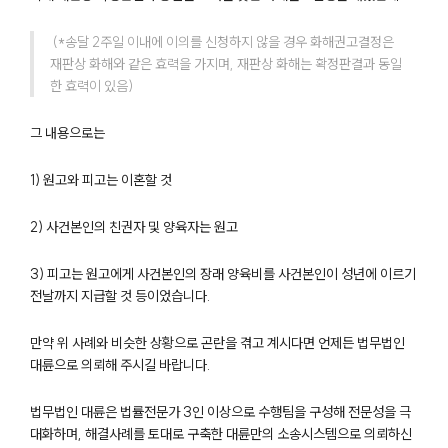
부소개
 (*송달 2주일 이내에 이의를 신청하지 않을 경우 화해권고결정은 
재판상 화해와 같은 효력을 가지며, 재판상 화해는 확정판결과 동일
부소개
대륜의 강점
한 효력이 있음)
오시는 길
글로벌 파트너 로펌
그 내용으로는
고객의 소리
통합검색
1) 원고와 피고는 이혼할 것
AI대륜
2) 사건본인의 친권자 및 양육자는 원고
업무사례
3) 피고는 원고에게 사건본인의 장래 양육비를 사건본인이 성년에 이르기
이혼 주요 업무사례
전날까지 지급할 것 등이었습니다.
사례분석/최신동향
이혼 법률정보
만약 위 사례와 비슷한 상황으로 곤란을 겪고 계시다면 언제든 법무법인
법률지식인
대륜으로 의뢰해 주시길 바랍니다.
이혼소송·상담후기
법무법인 대륜은 법률전문가 3인 이상으로 수행팀을 구성해 전문성을 극
업무분야
대화하며, 해결사례를 토대로 구축한 대륜만의 소송시스템으로 의뢰하신