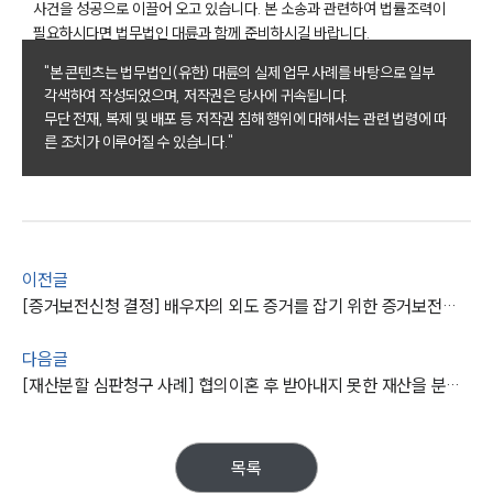
사건을 성공으로 이끌어 오고 있습니다. 본 소송과 관련하여 법률조력이
업무
필요하시다면 법무법인 대륜과 함께 준비하시길 바랍니다.
전체
"본 콘텐츠는 법무법인(유한) 대륜의 실제 업무 사례를 바탕으로 일부
이혼 양육비계산기
상간자위자료계산기
각색하여 작성되었으며, 저작권은 당사에 귀속됩니다.
무단 전재, 복제 및 배포 등 저작권 침해 행위에 대해서는 관련 법령에 따
른 조치가 이루어질 수 있습니다."
구성원 소개
이혼전문변호사
이전글
소식/자료
[증거보전신청 결정] 배우자의 외도 증거를 잡기 위한 증거보전신청
언론보도
공지사항
다음글
법률 블로그
[재산분할 심판청구 사례] 협의이혼 후 받아내지 못한 재산을 분할심판청구로 수령
법률서식
뉴스레터/브로슈어
세미나
목록