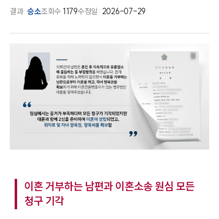
결과
승소
조회수
1179
수정일:
2026-07-29
이혼 거부하는 남편과 이혼소송 원심 모든
청구 기각