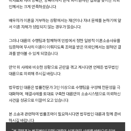
위자료와 자녀 양육권, 양육비까지 얻게 되어 원하던 결과를 맞이한 의뢰
인께서는 크게 만족하셨습니다.
배우자가 이혼을 거부하는 상황에서는 재산이나 자녀 문제를 논하기에 앞
서 이혼 자체가 성립되지 않는 경우가 많습니다.
그러나 대륜의 수행팀과 함께하여 민법에서 정한 일방적 이혼소송사유를
입증하며 무사히 이혼이 이뤄지도록 조력을 받은 의뢰인께서는 원하던 결
과를 받아볼 수 있게 되었습니다.
부소개
만약 위 사례와 비슷한 상황으로 곤란을 겪고 계시다면 언제든 법무법인
대륜으로 의뢰해 주시길 바랍니다.
부소개
대륜의 강점
오시는 길
법무법인 대륜은 법률전문가 3인 이상으로 수행팀을 구성해 전문성을 극
글로벌 파트너 로펌
대화하며, 해결사례를 토대로 구축한 대륜만의 소송시스템으로 의뢰하신
고객의 소리
사건을 성공으로 이끌어 오고 있습니다.
통합검색
AI대륜
본 소송과 관련하여 법률조력이 필요하시다면 법무법인 대륜과 함께 준비
하시길 바랍니다.
업무사례
"본 콘텐츠는 법무법인(유한) 대륜의 실제 업무 사례를 바탕으로 일부