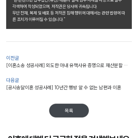
각색하여 작성되었으며, 저작권은 당사에 귀속됩니다.
이혼 주요 업무사례
무단 전재, 복제 및 배포 등 저작권 침해 행위에 대해서는 관련 법령에 따
사례분석/최신동향
른 조치가 이루어질 수 있습니다."
이혼 법률정보
법률지식인
이혼소송·상담후기
업무분야
이전글
[이혼소송 성공사례] 외도한 아내 유책사유 증명으로 재산분할 요구 방어
업무
전체
이혼 양육비계산기
다음글
상간자위자료계산기
[공시송달이혼 성공사례] 10년간 행방 알 수 없는 남편과 이혼
구성원 소개
목록
이혼전문변호사