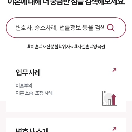
이혼에 대해 더 궁금한 점을 검색해보세요.
소식/자료
언론보도
공지사항
법률 블로그
법률서식
뉴스레터/브로슈어
세미나
#이혼
#재산분할
#위자료
#사실혼
#양육권
대륜법률상담예약
업무사례
대륜법률상담예약
이혼부의 

이혼 소송·조정 사례
변호사 소개