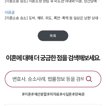
[이혼소송 승소] 이혼조정 성립 후 외도한 아내와 이혼, 상간남에게 수천만 원 위자료 받아냄
구성원 소개
다음글
이혼전문변호사
[이혼소송 승소] 도박, 채무, 외도, 폭언·폭력 등 일삼은 남편 상대로 이혼 등 위자료, 양육권, 양육비 획득
소식/자료
목록
언론보도
공지사항
법률 블로그
법률서식
이혼에 대해 더 궁금한 점을 검색해보세요.
뉴스레터/브로슈어
세미나
대륜법률상담예약
대륜법률상담예약
#이혼
#재산분할
#위자료
#사실혼
#양육권