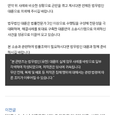
고객의 소리
만약 위 사례와 비슷한 상황으로 곤란을 겪고 계시다면 언제든 법무법인
통합검색
대륜으로 의뢰해 주시길 바랍니다.
AI대륜
법무법인 대륜은 법률전문가 3인 이상으로 수행팀을 구성해 전문성을 극
업무사례
대화하며, 해결사례를 토대로 구축한 대륜만의 소송시스템으로 의뢰하신
사건을 성공으로 이끌어 오고 있습니다.
이혼 주요 업무사례
사례분석/최신동향
본 소송과 관련하여 법률조력이 필요하시다면 법무법인 대륜과 함께 준비
이혼 법률정보
하시길 바랍니다.
법률지식인
이혼소송·상담후기
"본 콘텐츠는 법무법인(유한) 대륜의 실제 업무 사례를 바탕으로 일부
각색하여 작성되었으며, 저작권은 당사에 귀속됩니다.
무단 전재, 복제 및 배포 등 저작권 침해 행위에 대해서는 관련 법령에 따
업무분야
른 조치가 이루어질 수 있습니다."
업무
전체
이혼 양육비계산기
상간자위자료계산기
이전글