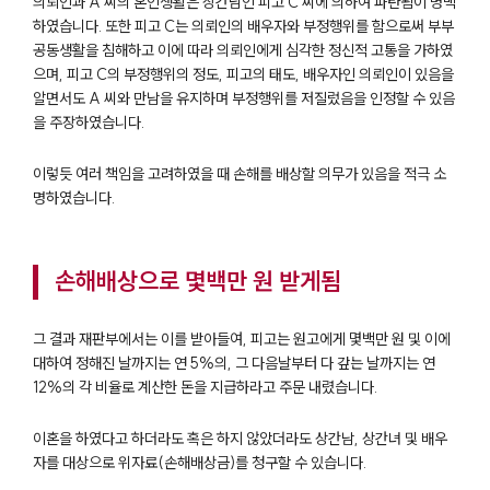
의뢰인과 A 씨의 혼인생활은 상간남인 피고 C 씨에 의하여 파탄됨이 명백
하였습니다. 또한 피고 C는 의뢰인의 배우자와 부정행위를 함으로써 부부
공동생활을 침해하고 이에 따라 의뢰인에게 심각한 정신적 고통을 가하였
으며, 피고 C의 부정행위의 정도, 피고의 태도, 배우자인 의뢰인이 있음을
알면서도 A 씨와 만남을 유지하며 부정행위를 저질렀음을 인정할 수 있음
을 주장하였습니다.
이렇듯 여러 책임을 고려하였을 때 손해를 배상할 의무가 있음을 적극 소
명하였습니다.
손해배상으로 몇백만 원 받게됨
그 결과 재판부에서는 이를 받아들여, 피고는 원고에게 몇백만 원 및 이에
부소개
대하여 정해진 날까지는 연 5%의, 그 다음날부터 다 갚는 날까지는 연
12%의 각 비율로 계산한 돈을 지급하라고 주문 내렸습니다.
부소개
대륜의 강점
이혼을 하였다고 하더라도 혹은 하지 않았더라도 상간남, 상간녀 및 배우
오시는 길
자를 대상으로 위자료(손해배상금)를 청구할 수 있습니다.
글로벌 파트너 로펌