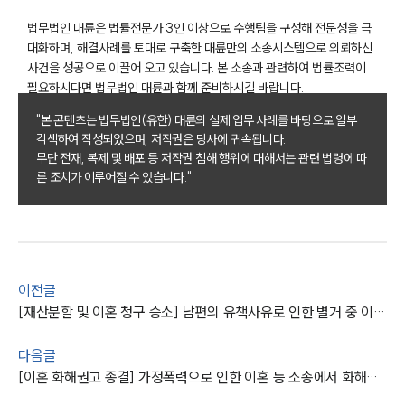
업무분야
법무법인 대륜은 법률전문가 3인 이상으로 수행팀을 구성해 전문성을 극
대화하며, 해결사례를 토대로 구축한 대륜만의 소송시스템으로 의뢰하신
업무
사건을 성공으로 이끌어 오고 있습니다. 본 소송과 관련하여 법률조력이
전체
필요하시다면 법무법인 대륜과 함께 준비하시길 바랍니다.
이혼 양육비계산기
상간자위자료계산기
"본 콘텐츠는 법무법인(유한) 대륜의 실제 업무 사례를 바탕으로 일부
각색하여 작성되었으며, 저작권은 당사에 귀속됩니다.
무단 전재, 복제 및 배포 등 저작권 침해 행위에 대해서는 관련 법령에 따
구성원 소개
른 조치가 이루어질 수 있습니다."
이혼전문변호사
소식/자료
이전글
언론보도
[재산분할 및 이혼 청구 승소] 남편의 유책사유로 인한 별거 중 이혼 및 재산분할 청구
공지사항
법률 블로그
다음글
법률서식
[이혼 화해권고 종결] 가정폭력으로 인한 이혼 등 소송에서 화해권고 결정
뉴스레터/브로슈어
세미나