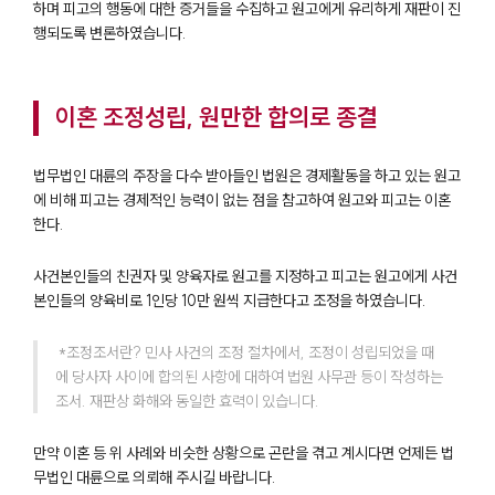
하며 피고의 행동에 대한 증거들을 수집하고 원고에게 유리하게 재판이 진
행되도록 변론하였습니다.
부소개
부소개
이혼 조정성립, 원만한 합의로 종결
대륜의 강점
오시는 길
글로벌 파트너 로펌
법무법인 대륜의 주장을 다수 받아들인 법원은 경제활동을 하고 있는 원고
고객의 소리
에 비해 피고는 경제적인 능력이 없는 점을 참고하여 원고와 피고는 이혼
통합검색
한다.
AI대륜
사건본인들의 친권자 및 양육자로 원고를 지정하고 피고는 원고에게 사건
본인들의 양육비로 1인당 10만 원씩 지급한다고 조정을 하였습니다.
업무사례
 *조정조서란? 민사 사건의 조정 절차에서, 조정이 성립되었을 때
이혼 주요 업무사례
사례분석/최신동향
에 당사자 사이에 합의된 사항에 대하여 법원 사무관 등이 작성하는 
이혼 법률정보
조서. 재판상 화해와 동일한 효력이 있습니다.
법률지식인
이혼소송·상담후기
만약 이혼 등 위 사례와 비슷한 상황으로 곤란을 겪고 계시다면 언제든 법
무법인 대륜으로 의뢰해 주시길 바랍니다.