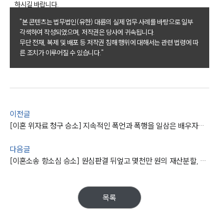
하시길 바랍니다.
업무
전체
"본 콘텐츠는 법무법인(유한) 대륜의 실제 업무 사례를 바탕으로 일부
이혼 양육비계산기
각색하여 작성되었으며, 저작권은 당사에 귀속됩니다.
상간자위자료계산기
무단 전재, 복제 및 배포 등 저작권 침해 행위에 대해서는 관련 법령에 따
른 조치가 이루어질 수 있습니다."
구성원 소개
이혼전문변호사
이전글
소식/자료
[이혼 위자료 청구 승소] 지속적인 폭언과 폭행을 일삼은 배우자와 이혼하고 위자료를 받아냄
언론보도
다음글
공지사항
[이혼소송 항소심 승소] 원심판결 뒤엎고 몇천만 원의 재산분할, 위자료 받아냄
법률 블로그
법률서식
뉴스레터/브로슈어
세미나
목록