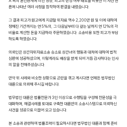
A 씨의 혼인관계에 미친 영향, 피고의 반성 여부 태도를 비롯한 이 사건 변
부소개
론에 나타난 여러 사정을 참작하여 판결을 내렸습니다.
부소개
그 결과 피고가 원고에게 지급할 위자료 액수 2,200만 원 및 이에 대하여
대륜의 강점
정해진 기간까지는 연 5%의, 그 다음날부터 다 갚는 날까지 연 12%의 각
오시는 길
글로벌 파트너 로펌
비율로 계산한 돈을 지급하라 주문하였습니다. 소송비용 또한 피고가 부담
고객의 소리
하도록 하였습니다.
통합검색
AI대륜
의뢰인은 상간자위자료소송 승소로 상간녀의 행동과 대처에 대하여 법적
심판에 성공하셨으며, 이렇게라도 배상을 받게 되어 거듭 감사하다는 인사
의 말을 전해주셨습니다.
업무사례
만약 위 사례와 비슷한 상황으로 곤란을 겪고 계시다면 언제든 법무법인
이혼 주요 업무사례
사례분석/최신동향
대륜으로 의뢰해 주시길 바랍니다.
이혼 법률정보
법률지식인
법무법인 대륜은 법률전문가 3인 이상으로 수행팀을 구성해 전문성을 극
이혼소송·상담후기
대화하며, 해결사례를 토대로 구축한 대륜만의 소송시스템으로 의뢰하신
사건을 성공으로 이끌어 오고 있습니다.
업무분야
본 소송과 관련하여 법률조력이 필요하시다면 법무법인 대륜과 함께 준비