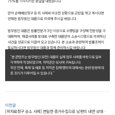
75%를 기각시키는 판결을 내렸습니다.
만약 손해배상청구 등 위 사례와 비슷한 상황으로 곤란을 겪고 계시다면
언제든 법무법인 대륜으로 의뢰해 주시길 바랍니다.
부소개
법무법인 대륜은 법률전문가 3인 이상으로 수행팀을 구성해 전문성을 극
부소개
대화하며, 해결사례를 토대로 구축한 대륜만의 소송시스템으로 의뢰하신
대륜의 강점
사건을 성공으로 이끌어 오고 있습니다. 본 소송과 관련하여 법률조력이
오시는 길
필요하시다면 법무법인 대륜과 함께 준비하시길 바랍니다.
글로벌 파트너 로펌
고객의 소리
"본 콘텐츠는 법무법인(유한) 대륜의 실제 업무 사례를 바탕으로 일부
통합검색
각색하여 작성되었으며, 저작권은 당사에 귀속됩니다.
AI대륜
무단 전재, 복제 및 배포 등 저작권 침해 행위에 대해서는 관련 법령에 따
른 조치가 이루어질 수 있습니다."
업무사례
이혼 주요 업무사례
사례분석/최신동향
이혼 법률정보
이전글
법률지식인
[위자료청구 승소 사례] 면밀한 증거수집으로 남편의 내연 상대에 대한 위자료청구 받아냄