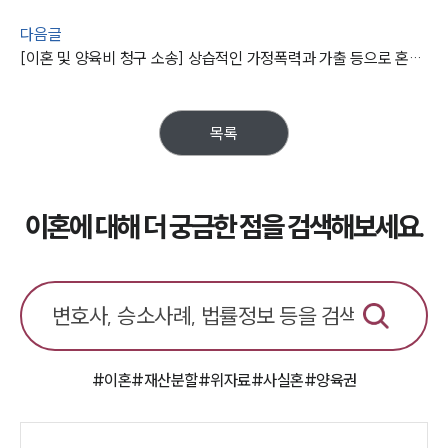
이혼소송·상담후기
다음글
[이혼 및 양육비 청구 소송] 상습적인 가정폭력과 가출 등으로 혼인관계를 파탄 낸 남편을 상대로 소 제기
업무분야
업무
전체
목록
이혼 양육비계산기
상간자위자료계산기
이혼에 대해 더 궁금한 점을 검색해보세요.
구성원 소개
이혼전문변호사
소식/자료
#이혼
#재산분할
#위자료
#사실혼
#양육권
언론보도
공지사항
법률 블로그
법률서식