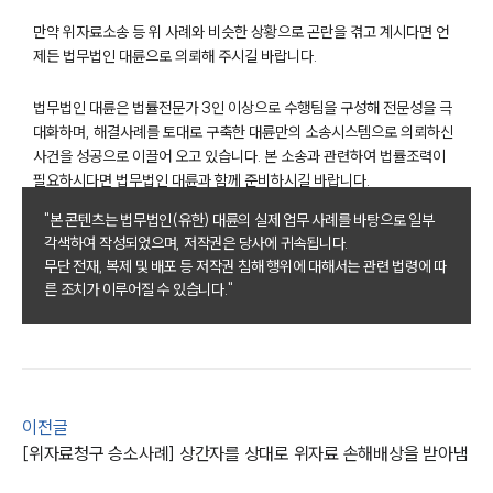
만약 위자료소송 등 위 사례와 비슷한 상황으로 곤란을 겪고 계시다면 언
제든 법무법인 대륜으로 의뢰해 주시길 바랍니다.
부소개
법무법인 대륜은 법률전문가 3인 이상으로 수행팀을 구성해 전문성을 극
대화하며, 해결사례를 토대로 구축한 대륜만의 소송시스템으로 의뢰하신
부소개
사건을 성공으로 이끌어 오고 있습니다. 본 소송과 관련하여 법률조력이
대륜의 강점
필요하시다면 법무법인 대륜과 함께 준비하시길 바랍니다.
오시는 길
글로벌 파트너 로펌
"본 콘텐츠는 법무법인(유한) 대륜의 실제 업무 사례를 바탕으로 일부
고객의 소리
각색하여 작성되었으며, 저작권은 당사에 귀속됩니다.
통합검색
무단 전재, 복제 및 배포 등 저작권 침해 행위에 대해서는 관련 법령에 따
AI대륜
른 조치가 이루어질 수 있습니다."
업무사례
이혼 주요 업무사례
사례분석/최신동향
이전글
이혼 법률정보
[위자료청구 승소사례] 상간자를 상대로 위자료 손해배상을 받아냄
법률지식인
이혼소송·상담후기