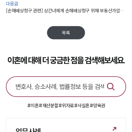
다음글
[손해배상청구 관련] 상간녀에게 손해배상청구 위해 부동산가압류 신청
업무분야
업무
목록
전체
이혼 양육비계산기
상간자위자료계산기
이혼에 대해 더 궁금한 점을 검색해보세요.
구성원 소개
이혼전문변호사
소식/자료
#이혼
#재산분할
#위자료
#사실혼
#양육권
언론보도
공지사항
법률 블로그
법률서식
업무사례