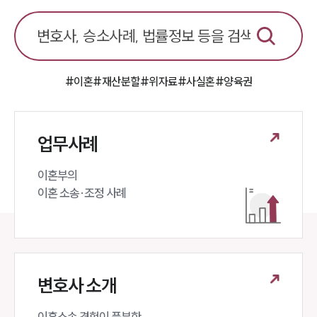
이혼 양육비계산기
상간자위자료계산기
구성원 소개
#이혼
#재산분할
#위자료
#사실혼
#양육권
이혼전문변호사
업무사례
소식/자료
이혼부의 

언론보도
공지사항
이혼 소송·조정 사례
법률 블로그
법률서식
뉴스레터/브로슈어
세미나
변호사 소개
대륜법률상담예약
이혼소송 경험이 풍부한 
