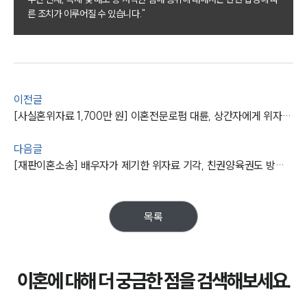
부소개
른 조치가 이루어질 수 있습니다."
대륜의 강점
오시는 길
글로벌 파트너 로펌
고객의 소리
통합검색
AI대륜
이전글
[사실혼위자료 1,700만 원] 이혼전문로펌 대륜, 상간자에게 위자료 및 지연손해금 청구
업무사례
다음글
이혼 주요 업무사례
[재판이혼소송] 배우자가 제기한 위자료 기각, 친권양육권도 방어 성공
사례분석/최신동향
이혼 법률정보
법률지식인
이혼소송·상담후기
목록
업무분야
이혼에 대해 더 궁금한 점을 검색해보세요.
업무
전체