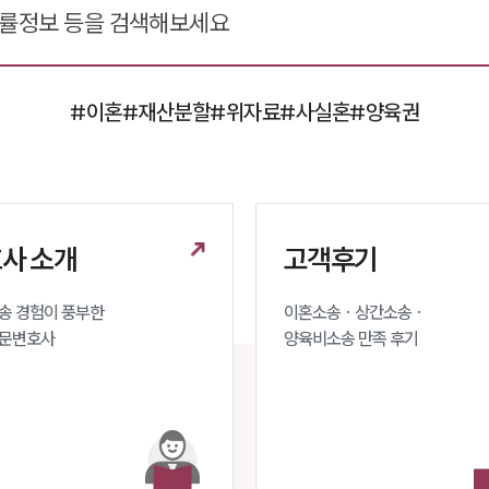
#이혼
#재산분할
#위자료
#사실혼
#양육권
사 소개
고객후기
 경험이 풍부한 

이혼소송 · 상간소송 ·

문변호사 
양육비소송 만족 후기