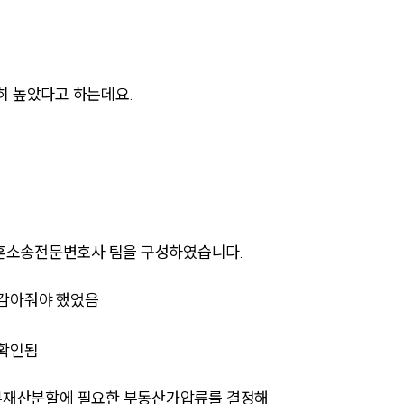
히 높았다고 하는데요.
부소개
부소개
대륜의 강점
이혼소송전문변호사 팀을 구성하였습니다.
오시는 길
글로벌 파트너 로펌
눈감아줘야 했었음
고객의 소리
 확인됨
통합검색
AI대륜
부부재산분할에 필요한 부동산가압류를 결정해