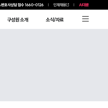
변호사상담 접수
1660-0126
인재채용
AI대륜
구성원 소개
소식/자료