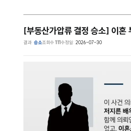
[부동산가압류 결정 승소] 이혼
결과
승소
조회수
111
수정일:
2026-07-30