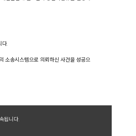
업무사례
이혼 주요 업무사례
니다.
사례분석/최신동향
이혼 법률정보
만의 소송시스템으로 의뢰하신 사건을 성공으
법률지식인
이혼소송·상담후기
업무분야
업무
귀속됩니다.
전체