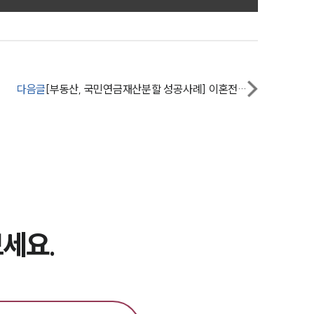
이혼 양육비계산기
상간자위자료계산기
구성원 소개
다음글
[부동산, 국민연금재산분할 성공사례] 이혼전문로펌 법무법인 대륜, 추가 재산 적극 입증
이혼전문변호사
소식/자료
언론보도
공지사항
세요.
법률 블로그
법률서식