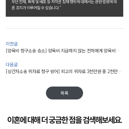
무단 전재, 복제 및 배포 등 저작권 침해 행위에 대해서는 관련 법령에 따
이혼 주요 업무사례
른 조치가 이루어질 수 있습니다."
사례분석/최신동향
이혼 법률정보
법률지식인
이혼소송·상담후기
이전글
업무분야
[양육비 청구소송 승소] 양육비 지급하지 않는 전처에게 양육비를 받아냄
업무
전체
다음글
이혼 양육비계산기
[상간자소송 위자료 청구 방어] 피고의 위자료 3천만원 중 2천만원을 기각시킨 사례
상간자위자료계산기
목록
구성원 소개
이혼전문변호사
이혼에 대해 더 궁금한 점을 검색해보세요.
소식/자료