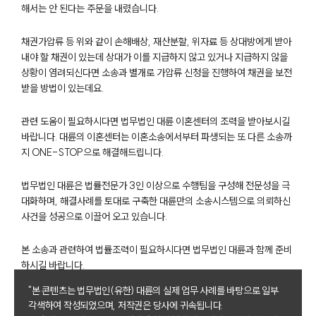
해서는 안 된다는 주문을 내렸습니다.
채권가압류 등 위와 같이 손해배상, 재산분할, 위자료 등 상대방에게 받아
내야 할 채권이 있는데 상대가 이를 지급하지 않고 있거나 지급하지 않을
상황이 염려되신다면 소송과 별개로 가압류 신청을 진행하여 채권을 보전
받을 방법이 있는데요.
관련 도움이 필요하시다면 법무법인 대륜 이혼센터의 조력을 받아보시길
부소개
바랍니다. 대륜의 이혼센터는 이혼소송에서부터 파생되는 또 다른 소송까
지 ONE-STOP으로 해결해드립니다.
부소개
대륜의 강점
법무법인 대륜은 법률전문가 3인 이상으로 수행팀을 구성해 전문성을 극
오시는 길
대화하며, 해결사례를 토대로 구축한 대륜만의 소송시스템으로 의뢰하신
글로벌 파트너 로펌
사건을 성공으로 이끌어 오고 있습니다.
고객의 소리
통합검색
본 소송과 관련하여 법률조력이 필요하시다면 법무법인 대륜과 함께 준비
AI대륜
하시길 바랍니다.
"본 콘텐츠는 법무법인(유한) 대륜의 실제 업무 사례를 바탕으로 일부
업무사례
각색하여 작성되었으며, 저작권은 당사에 귀속됩니다.