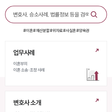
언론보도
공지사항
법률 블로그
법률서식
뉴스레터/브로슈어
#이혼
#재산분할
#위자료
#사실혼
#양육권
세미나
대륜법률상담예약
업무사례
대륜법률상담예약
이혼부의 

이혼 소송·조정 사례
변호사 소개