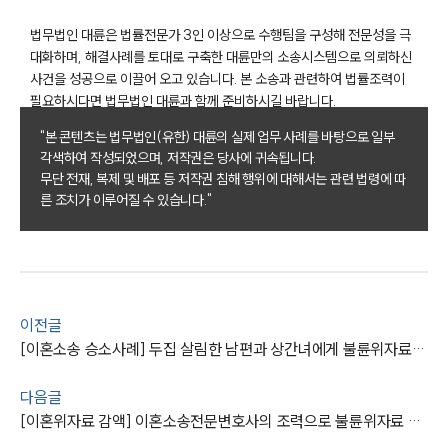
법무법인 대륜은 법률전문가 3인 이상으로 수행팀을 구성해 전문성을 극
부소개
대화하며, 해결사례를 토대로 구축한 대륜만의 소송시스템으로 의뢰하신
사건을 성공으로 이끌어 오고 있습니다. 본 소송과 관련하여 법률조력이
부소개
필요하시다면 법무법인 대륜과 함께 준비하시길 바랍니다.
대륜의 강점
"본 콘텐츠는 법무법인(유한) 대륜의 실제 업무 사례를 바탕으로 일부
오시는 길
각색하여 작성되었으며, 저작권은 당사에 귀속됩니다.
글로벌 파트너 로펌
무단 전재, 복제 및 배포 등 저작권 침해 행위에 대해서는 관련 법령에 따
고객의 소리
른 조치가 이루어질 수 있습니다."
통합검색
AI대륜
업무사례
이혼 주요 업무사례
이전글
사례분석/최신동향
[이혼소송 승소사례] 두집 살림한 남편과 상간녀에게 불륜위자료 5,000만 원 받아냄
이혼 법률정보
법률지식인
다음글
이혼소송·상담후기
[이혼위자료 감액] 이혼소송전문변호사의 조력으로 불륜위자료 액수 1,000만 원 이상 감액