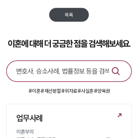
업무분야
목록
업무
전체
이혼 양육비계산기
상간자위자료계산기
이혼에 대해 더 궁금한 점을 검색해보세요.
구성원 소개
이혼전문변호사
소식/자료
#이혼
#재산분할
#위자료
#사실혼
#양육권
언론보도
공지사항
업무사례
법률 블로그
법률서식
뉴스레터/브로슈어
이혼부의 

세미나