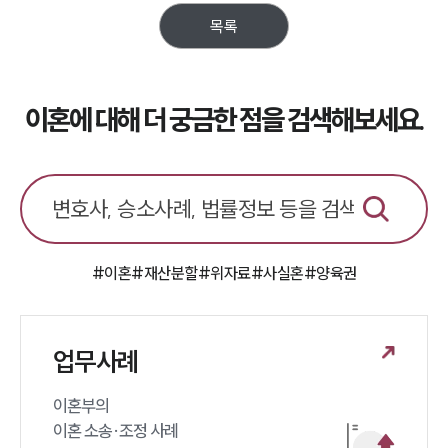
업무분야
목록
업무
전체
이혼 양육비계산기
이혼에 대해 더 궁금한 점을 검색해보세요.
상간자위자료계산기
구성원 소개
이혼전문변호사
#이혼
#재산분할
#위자료
#사실혼
#양육권
소식/자료
언론보도
공지사항
업무사례
법률 블로그
법률서식
이혼부의 

뉴스레터/브로슈어
세미나
이혼 소송·조정 사례