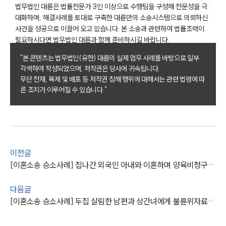
법무법인 대륜은 법률전문가 3인 이상으로 수행팀을 구성해 전문성을 극
대화하며, 해결사례를 토대로 구축한 대륜만의 소송시스템으로 의뢰하신
부소개
사건을 성공으로 이끌어 오고 있습니다. 본 소송과 관련하여 법률조력이
필요하시다면 법무법인 대륜과 함께 준비하시길 바랍니다.
부소개
대륜의 강점
"본 콘텐츠는 법무법인(유한) 대륜의 실제 업무 사례를 바탕으로 일부
오시는 길
각색하여 작성되었으며, 저작권은 당사에 귀속됩니다.
글로벌 파트너 로펌
무단 전재, 복제 및 배포 등 저작권 침해 행위에 대해서는 관련 법령에 따
고객의 소리
른 조치가 이루어질 수 있습니다."
통합검색
AI대륜
업무사례
이전글
이혼 주요 업무사례
[이혼소송 승소사례] 집나간 외국인 아내와 이혼하며 양육비청구 성공
사례분석/최신동향
이혼 법률정보
법률지식인
다음글
이혼소송·상담후기
[이혼소송 승소사례] 두집 살림한 남편과 상간녀에게 불륜위자료 5,000만 원 받아냄