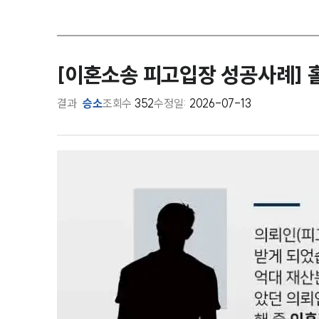
[이혼소송 피고입장 성공사례] 
결과
승소
조회수
352
수정일:
2026-07-13