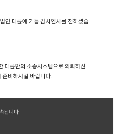
이혼 양육비계산기
상간자위자료계산기
무법인 대륜에 거듭 감사인사를 전하셨습
구성원 소개
이혼전문변호사
축한 대륜만의 소송시스템으로 의뢰하신
소식/자료
께 준비하시길 바랍니다.
언론보도
공지사항
귀속됩니다.
법률 블로그
법률서식