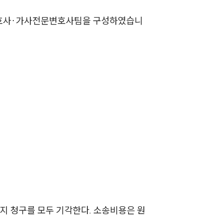
변호사·가사전문변호사팀을 구성하였습니
업무사례
이혼 주요 업무사례
사례분석/최신동향
이혼 법률정보
법률지식인
이혼소송·상담후기
업무분야
업무
전체
지 청구를 모두 기각한다. 소송비용은 원