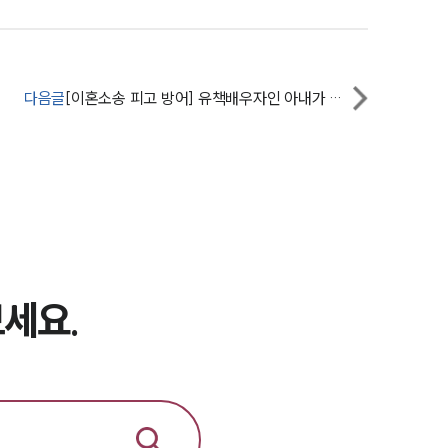
뉴스레터/브로슈어
세미나
다음글
[이혼소송 피고 방어] 유책배우자인 아내가 이혼을 원했으나 청구 기각시킴
대륜법률상담예약
대륜법률상담예약
세요.