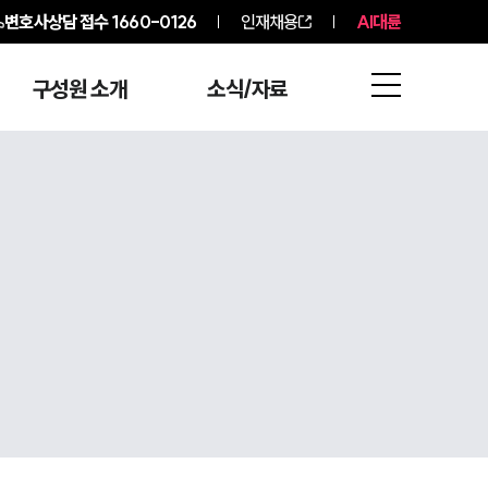
변호사상담 접수
1660-0126
인재채용
AI대륜
구성원 소개
소식/자료