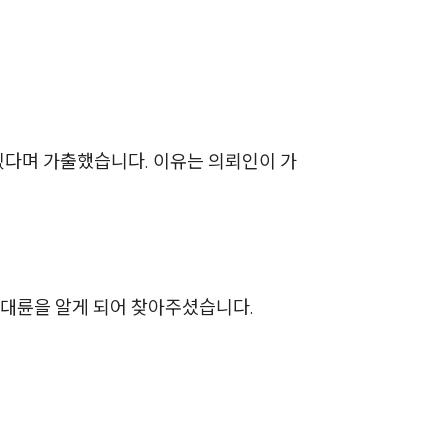
부소개
하겠다며 가출했습니다. 이유는 의뢰인이 가
부소개
대륜의 강점
오시는 길
대륜을 알게 되어 찾아주셨습니다.
글로벌 파트너 로펌
고객의 소리
통합검색
AI대륜