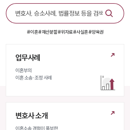
이혼 양육비계산기
상간자위자료계산기
구성원 소개
#이혼
#재산분할
#위자료
#사실혼
#양육권
이혼전문변호사
업무사례
소식/자료
이혼부의 

언론보도
공지사항
이혼 소송·조정 사례
법률 블로그
법률서식
뉴스레터/브로슈어
세미나
변호사 소개
대륜법률상담예약
이혼소송 경험이 풍부한 
