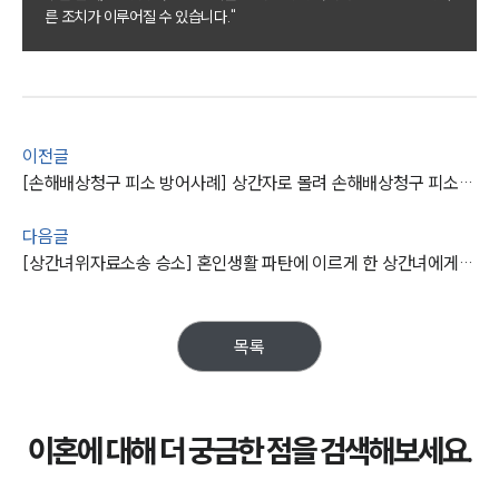
부소개
른 조치가 이루어질 수 있습니다."
대륜의 강점
오시는 길
글로벌 파트너 로펌
고객의 소리
통합검색
AI대륜
이전글
[손해배상청구 피소 방어사례] 상간자로 몰려 손해배상청구 피소했으나 원고 청구기각 승소
업무사례
다음글
이혼 주요 업무사례
[상간녀위자료소송 승소] 혼인생활 파탄에 이르게 한 상간녀에게 위자료 1,200만 원 받아냄
사례분석/최신동향
이혼 법률정보
법률지식인
이혼소송·상담후기
목록
업무분야
이혼에 대해 더 궁금한 점을 검색해보세요.
업무
전체