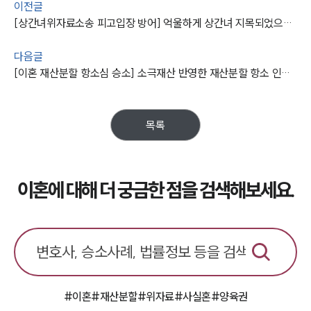
법률지식인
이전글
이혼소송·상담후기
[상간녀위자료소송 피고입장 방어] 억울하게 상간녀 지목되었으나 원고 청구 기각 및 소송비용 부담하게 함
다음글
업무분야
[이혼 재산분할 항소심 승소] 소극재산 반영한 재산분할 항소 인용돼 몇천만 원의 금액 지급안해도 됨
업무
전체
이혼 양육비계산기
목록
상간자위자료계산기
구성원 소개
이혼에 대해 더 궁금한 점을 검색해보세요.
이혼전문변호사
소식/자료
언론보도
공지사항
#이혼
#재산분할
#위자료
#사실혼
#양육권
법률 블로그