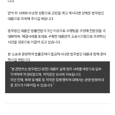
니다.
만약 위 사례와 비슷한 상황으로 곤란을 겪고 계시다면 언제든 법무법인
대륜으로 의뢰해 주시길 바랍니다.
법무법인 대륜은 법률전문가 3인 이상으로 수행팀을 구성해 전문성을 극
부소개
대화하며, 해결사례를 토대로 구축한 대륜만의 소송시스템으로 의뢰하신
사건을 성공으로 이끌어 오고 있습니다.
부소개
대륜의 강점
오시는 길
본 소송과 관련하여 법률조력이 필요하시다면 법무법인 대륜과 함께 준비
글로벌 파트너 로펌
하시길 바랍니다.
고객의 소리
통합검색
"본 콘텐츠는 법무법인(유한) 대륜의 실제 업무 사례를 바탕으로 일부
AI대륜
각색하여 작성되었으며, 저작권은 당사에 귀속됩니다.
무단 전재, 복제 및 배포 등 저작권 침해 행위에 대해서는 관련 법령에 따
른 조치가 이루어질 수 있습니다."
업무사례
이혼 주요 업무사례
사례분석/최신동향
이혼 법률정보