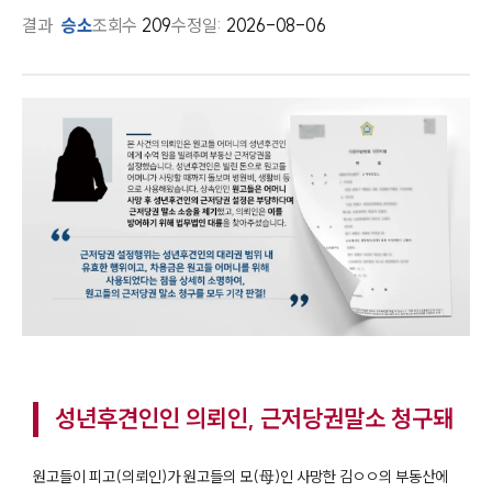
결과
승소
조회수
209
수정일:
2026-08-06
성년후견인인 의뢰인, 근저당권말소 청구돼
원고들이 피고(의뢰인)가 원고들의 모(母)인 사망한 김ㅇㅇ의 부동산에