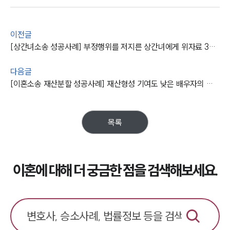
이혼 법률정보
법률지식인
이혼소송·상담후기
이전글
[상간녀소송 성공사례] 부정행위를 저지른 상간녀에게 위자료 3000만 원을 받아냄
업무분야
다음글
업무
[이혼소송 재산분할 성공사례] 재산형성 기여도 낮은 배우자의 터무늬없는 재산분할 요구 기각함
전체
이혼 양육비계산기
상간자위자료계산기
목록
구성원 소개
이혼에 대해 더 궁금한 점을 검색해보세요.
이혼전문변호사
소식/자료
언론보도