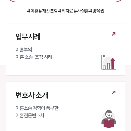
공지사항
법률 블로그
#이혼
#재산분할
#위자료
#사실혼
#양육권
법률서식
뉴스레터/브로슈어
세미나
업무사례
대륜법률상담예약
이혼부의 

이혼 소송·조정 사례
대륜법률상담예약
변호사 소개
이혼소송 경험이 풍부한 

이혼전문변호사 