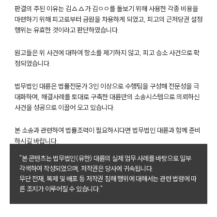
판결의 주된 이유는 김△△가 김ㅇㅇ를 돌보기 위해 사용한 각종 비용을
마련하기 위해 피고로부터 금원을 차용하게 되었고, 피고의 근저당권 설정
행위는 유효한 것이라고 판단하였습니다.
원고들은 위 사건에 대하여 항소를 제기하지 않고, 피고 승소 사건으로 확
정되었습니다.
부소개
법무법인 대륜은 법률전문가 3인 이상으로 수행팀을 구성해 전문성을 극
부소개
대화하며, 해결사례를 토대로 구축한 대륜만의 소송시스템으로 의뢰하신
대륜의 강점
사건을 성공으로 이끌어 오고 있습니다.
오시는 길
글로벌 파트너 로펌
본 소송과 관련하여 법률조력이 필요하시다면 법무법인 대륜과 함께 준비
고객의 소리
하시길 바랍니다.
통합검색
AI대륜
"본 콘텐츠는 법무법인(유한) 대륜의 실제 업무 사례를 바탕으로 일부
각색하여 작성되었으며, 저작권은 당사에 귀속됩니다.
무단 전재, 복제 및 배포 등 저작권 침해 행위에 대해서는 관련 법령에 따
업무사례
른 조치가 이루어질 수 있습니다."
이혼 주요 업무사례
사례분석/최신동향