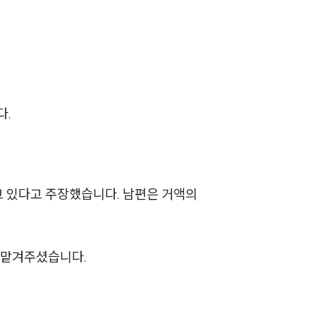
부소개
다.
부소개
대륜의 강점
고 있다고 주장했습니다. 남편은 거액의
오시는 길
글로벌 파트너 로펌
고객의 소리
 맡겨주셨습니다.
통합검색
AI대륜