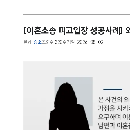
[이혼소송 피고입장 성공사례] 
결과
승소
조회수
320
수정일:
2026-08-02