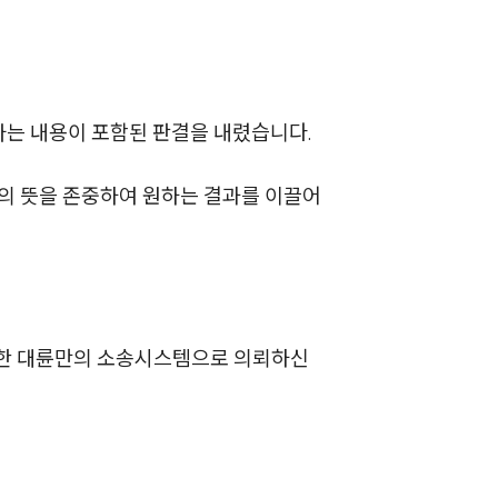
이혼 양육비계산기
상간자위자료계산기
라는 내용이 포함된 판결을 내렸습니다.
구성원 소개
이혼전문변호사
의 뜻을 존중하여 원하는 결과를 이끌어
소식/자료
언론보도
축한 대륜만의 소송시스템으로 의뢰하신
공지사항
법률 블로그
법률서식