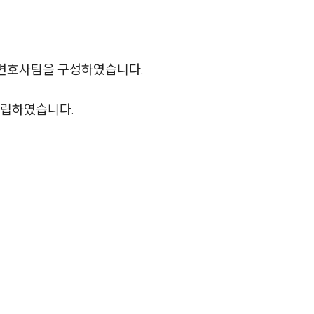
업무사례
문변호사팀을 구성하였습니다.
이혼 주요 업무사례
사례분석/최신동향
수립하였습니다.
이혼 법률정보
법률지식인
이혼소송·상담후기
업무분야
업무
전체