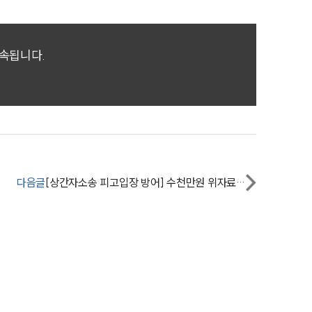
뉴스레터/브로슈어
세미나
귀속됩니다.
대륜법률상담예약
대륜법률상담예약
다음글
[상간자소송 피고입장 방어] 수천만원 위자료 손해배상 청구 소송 기각시킴