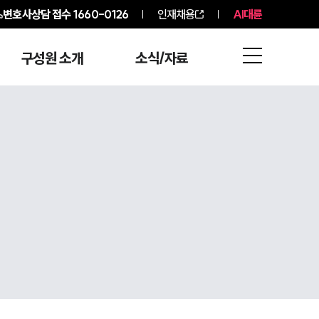
변호사상담 접수
1660-0126
인재채용
AI대륜
구성원 소개
소식/자료